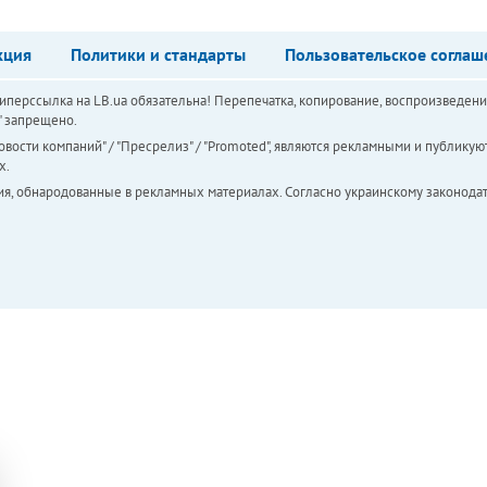
кция
Политики и стандарты
Пользовательское соглаш
перссылка на LB.ua обязательна! Перепечатка, копирование, воспроизведени
а" запрещено.
вости компаний" / "Пресрелиз" / "Promoted", являются рекламными и публикуют
х.
ия, обнародованные в рекламных материалах. Согласно украинскому законодат