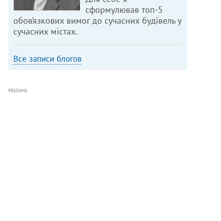
сформулював топ-5
обов’язкових вимог до сучасних будівель у
сучасних містах.
Все записи блогов
РЕКЛАМА