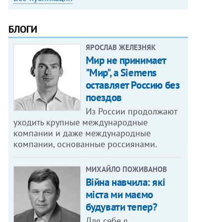
БЛОГИ
ЯРОСЛАВ ЖЕЛЕЗНЯК
Мир не принимает
"Мир", а Siemens
оставляет Россию без
поездов
Из России продолжают
уходить крупные международные
компании и даже международные
компании, основанные россиянами.
МИХАЙЛО ПОЖИВАНОВ
Війна навчила: які
міста ми маємо
будувати тепер?
Для себе я