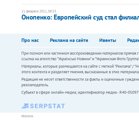
11 февраля 2011, 08:53
Онопенко: Европейский суд стал филиа
Про нас
Реклама на сайте
Ивенты
Реда
При полном или частичном воспроизведении материалов прямая ги
ссылка на агентство "Українськi Новини" и "Украинская Фото Групп
Материалы, которые размещаются на сайте с меткой "Реклама" / "Но
этого контента и разделяет мнения, высказанные в этих материала
Редакция не несет ответственности за факты и оценочные сужден
рекламодатель.
Субъект в сфере онлайн-медиа; идентификатор медиа - R40-05097
РЕКЛАМА