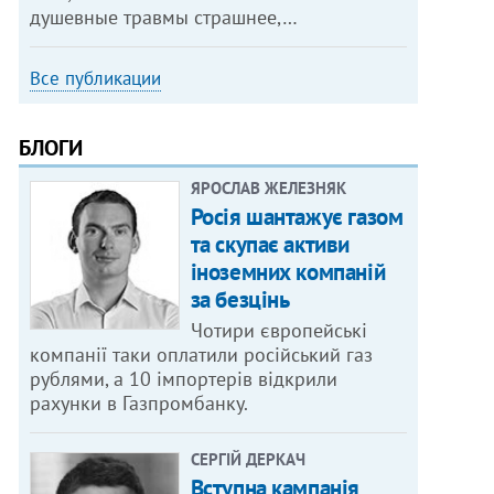
душевные травмы страшнее,…
Все публикации
БЛОГИ
ЯРОСЛАВ ЖЕЛЕЗНЯК
Росія шантажує газом
та скупає активи
іноземних компаній
за безцінь
Чотири європейські
компанії таки оплатили російський газ
рублями, а 10 імпортерів відкрили
рахунки в Газпромбанку.
СЕРГІЙ ДЕРКАЧ
Вступна кампанія