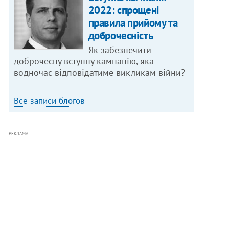
2022: спрощені
правила прийому та
доброчесність
Як забезпечити
доброчесну вступну кампанію, яка
водночас відповідатиме викликам війни?
Все записи блогов
РЕКЛАМА