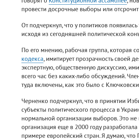
говорят о
Конституционной ассамблее
, но
провести досрочные выборы или отсрочить
От подчеркнул, что у политиков появилас
исходя из сегодняшней политической кон
По его мнению, рабочая группа, которая 
кодекса
, имитирует прозрачность своей де
экспертную, общественную дискуссию, имит
всего час без каких-либо обсуждений. Чле
туда включены, как это было с Ключковски
Черненко подчеркнул, что в принятии Изб
субъекты политического процесса в Украин
нормальной организации выборов. Это не 
организация еще в 2000 году разработал
примере европейский стран. Я думаю, что 