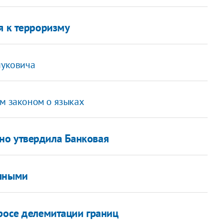
я к терроризму
нуковича
им законом о языках
но утвердила Банковая
учными
просе делемитации границ