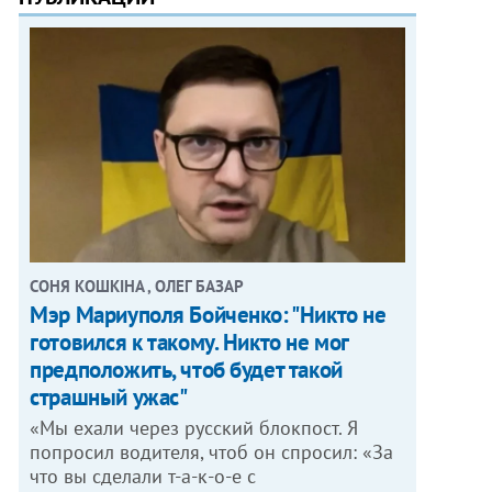
СОНЯ КОШКІНА , ОЛЕГ БАЗАР
Мэр Мариуполя Бойченко: "Никто не
готовился к такому. Никто не мог
предположить, чтоб будет такой
страшный ужас"
«Мы ехали через русский блокпост. Я
попросил водителя, чтоб он спросил: «За
что вы сделали т-а-к-о-е с