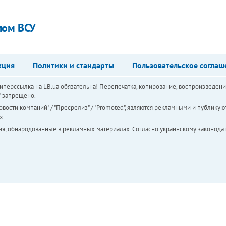
лом ВСУ
кция
Политики и стандарты
Пользовательское соглаш
перссылка на LB.ua обязательна! Перепечатка, копирование, воспроизведени
а" запрещено.
вости компаний" / "Пресрелиз" / "Promoted", являются рекламными и публикуют
х.
ия, обнародованные в рекламных материалах. Согласно украинскому законодат