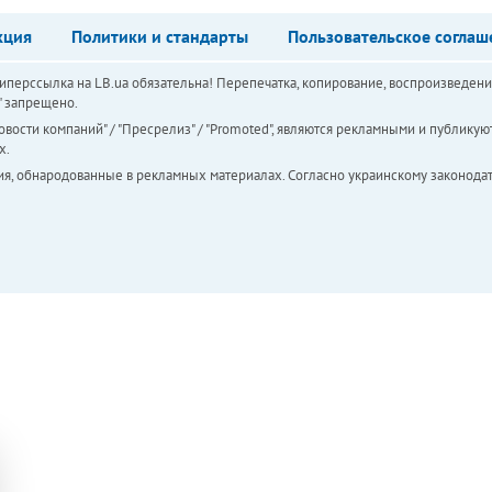
кция
Политики и стандарты
Пользовательское соглаш
перссылка на LB.ua обязательна! Перепечатка, копирование, воспроизведени
а" запрещено.
вости компаний" / "Пресрелиз" / "Promoted", являются рекламными и публикуют
х.
ия, обнародованные в рекламных материалах. Согласно украинскому законодат