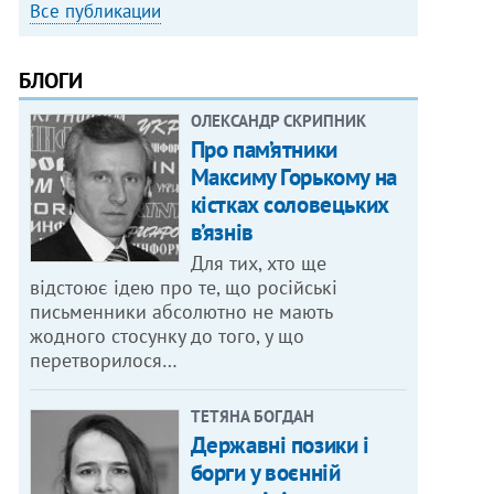
Все публикации
БЛОГИ
ОЛЕКСАНДР СКРИПНИК
Про пам’ятники
Максиму Горькому на
кістках соловецьких
в’язнів
Для тих, хто ще
відстоює ідею про те, що російські
письменники абсолютно не мають
жодного стосунку до того, у що
перетворилося…
ТЕТЯНА БОГДАН
Державні позики і
борги у воєнній