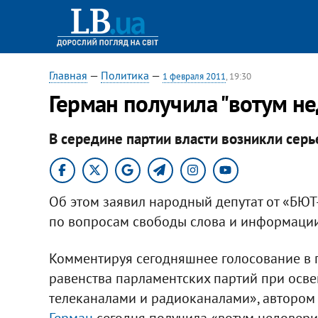
Главная
—
Политика
—
1 февраля 2011
, 19:30
Герман получила "вотум не
В середине партии власти возникли серь
Об этом заявил народный депутат от «БЮТ
по вопросам свободы слова и информации
Комментируя сегодняшнее голосование в 
равенства парламентских партий при осв
телеканалами и радиоканалами», автором 
Герман
сегодня получила «вотум недовери