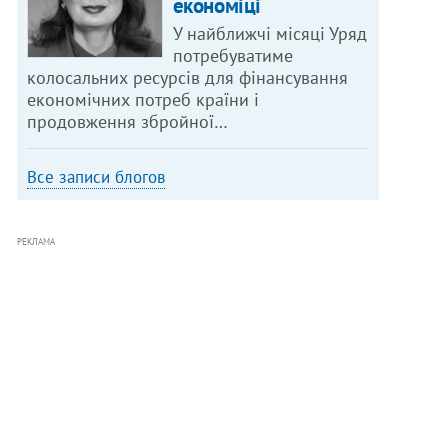
економіці
У найближчі місяці Уряд
потребуватиме
колосальних ресурсів для фінансування
економічних потреб країни і
продовження збройної…
Все записи блогов
РЕКЛАМА