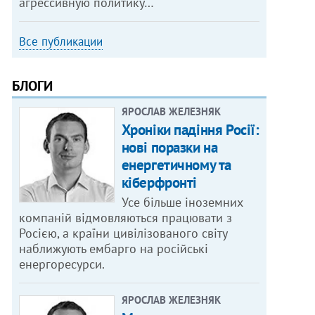
агрессивную политику…
Все публикации
БЛОГИ
ЯРОСЛАВ ЖЕЛЕЗНЯК
Хроніки падіння Росії:
нові поразки на
енергетичному та
кіберфронті
Усе більше іноземних
компаній відмовляються працювати з
Росією, а країни цивілізованого світу
наближують ембарго на російські
енергоресурси.
ЯРОСЛАВ ЖЕЛЕЗНЯК