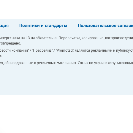
кция
Политики и стандарты
Пользовательское соглаш
перссылка на LB.ua обязательна! Перепечатка, копирование, воспроизведени
а" запрещено.
вости компаний" / "Пресрелиз" / "Promoted", являются рекламными и публикуют
х.
ия, обнародованные в рекламных материалах. Согласно украинскому законодат