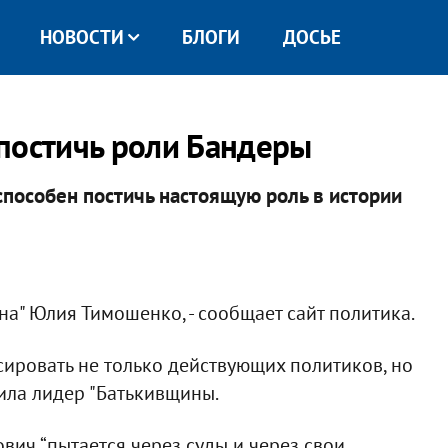
НОВОСТИ
БЛОГИ
ДОСЬЕ
постичь роли Бандеры
способен постичь настоящую роль в истории
а" Юлия Тимошенко, - сообщает сайт политика.
сировать не только действующих политиков, но
явила лидер "Батькивщины.
вич “пытается через суды и через свои