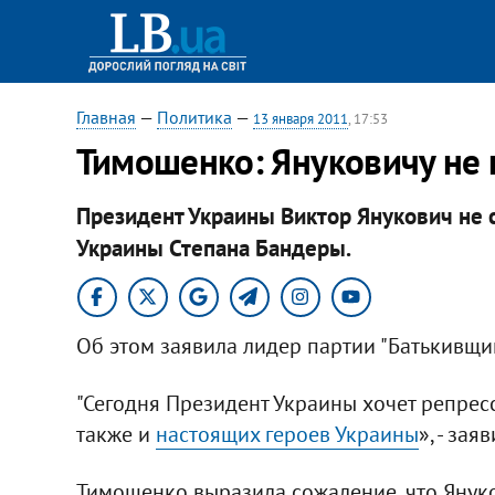
Главная
—
Политика
—
13 января 2011
, 17:53
Тимошенко: Януковичу не 
Президент Украины Виктор Янукович не 
Украины Степана Бандеры.
Об этом заявила лидер партии "Батькивщин
"Сегодня Президент Украины хочет репрес
также и
настоящих героев Украины
», - за
Тимошенко выразила сожаление, что Януко