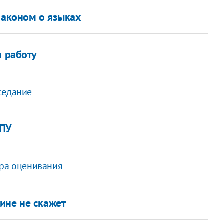
законом о языках
а работу
седание
ГПУ
тра оценивания
ине не скажет