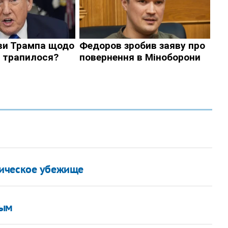
тическое убежище
ным