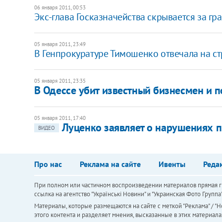
06 января 2011, 00:53
Экс-глава Госказначейства скрывается за гр
05 января 2011, 23:49
В Генпрокуратуре Тимошенко отвечала на с
05 января 2011, 23:35
В Одессе убит известный бизнесмен и п
05 января 2011, 17:40
Луценко заявляет о нарушениях 
ВИДЕО
Про нас
Реклама на сайте
Ивенты
Реда
При полном или частичном воспроизведении материалов прямая ги
ссылка на агентство "Українськi Новини" и "Украинская Фото Групп
Материалы, которые размещаются на сайте с меткой "Реклама" / "Но
этого контента и разделяет мнения, высказанные в этих материала