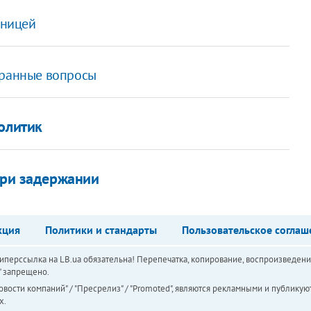
аницей
транные вопросы
олитик
при задержании
кция
Политики и стандарты
Пользовательское соглаш
перссылка на LB.ua обязательна! Перепечатка, копирование, воспроизведени
а" запрещено.
вости компаний" / "Пресрелиз" / "Promoted", являются рекламными и публикуют
х.