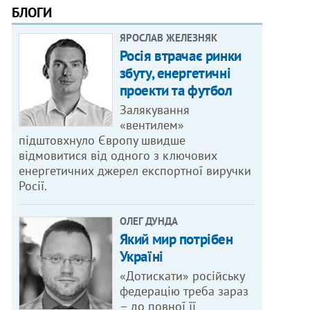
БЛОГИ
ЯРОСЛАВ ЖЕЛЕЗНЯК
Росія втрачає ринки
збуту, енергетичні
проекти та футбол
Залякування
«вентилем»
підштовхнуло Європу швидше
відмовитися від одного з ключових
енергетичних джерел експортної виручки
Росії.
ОЛЕГ ДУНДА
Який мир потрібен
Україні
«Дотискати» російську
федерацію треба зараз
– до повної її