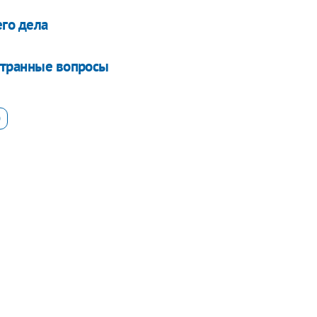
го дела
странные вопросы
О