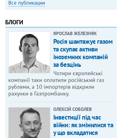
Все публикации
БЛОГИ
ЯРОСЛАВ ЖЕЛЕЗНЯК
Росія шантажує газом
та скупає активи
іноземних компаній
за безцінь
Чотири європейські
компанії таки оплатили російський газ
рублями, а 10 імпортерів відкрили
рахунки в Газпромбанку.
ОЛЕКСІЙ СОБОЛЕВ
Інвестиції під час
війни: як змінилися та
у що вкладатися