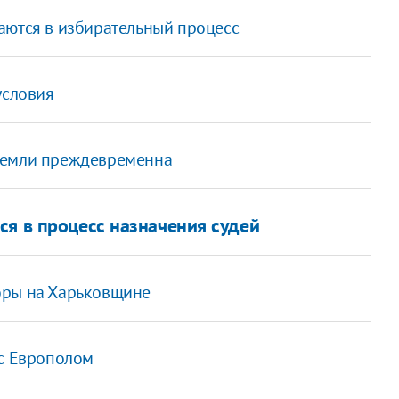
аются в избирательный процесс
условия
земли преждевременна
ся в процесс назначения судей
оры на Харьковщине
 с Европолом