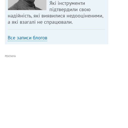
Які інструменти
підтвердили свою
надійність, які виявилися недооціненими,
а які взагалі не спрацювали.
Все записи блогов
РЕКЛАМА