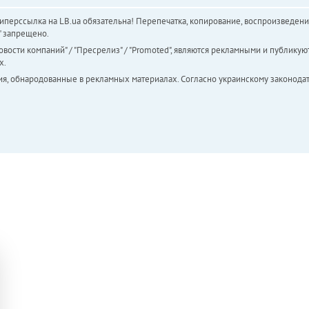
перссылка на LB.ua обязательна! Перепечатка, копирование, воспроизведени
а" запрещено.
вости компаний" / "Пресрелиз" / "Promoted", являются рекламными и публикуют
х.
ия, обнародованные в рекламных материалах. Согласно украинскому законодат