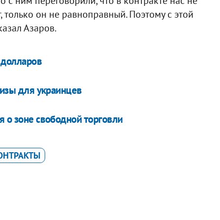
о с ним переговорили, что в контракте нас не
ет, только он не равноправный. Поэтому с этой
казал Азаров.
0 долларов
 визы для украинцев
я о зоне свободной торговли
ОНТРАКТЫ