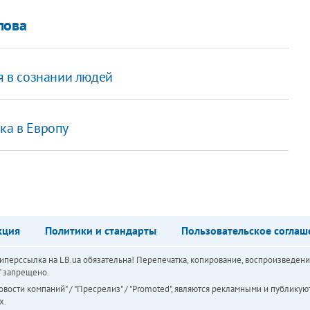
лова
ся в сознании людей
ка в Европу
кция
Политики и стандарты
Пользовательское соглаш
перссылка на LB.ua обязательна! Перепечатка, копирование, воспроизведени
а" запрещено.
вости компаний" / "Пресрелиз" / "Promoted", являются рекламными и публикуют
х.