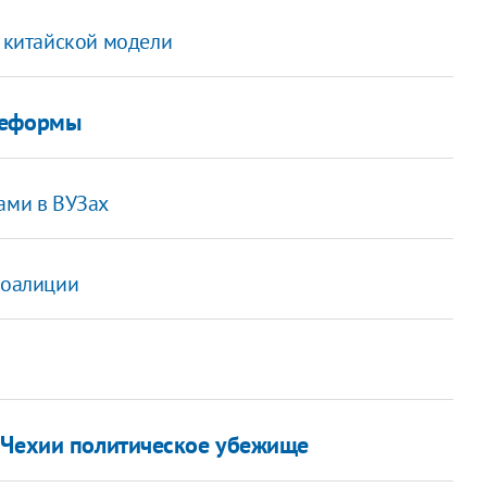
о китайской модели
реформы
ами в ВУЗах
коалиции
 Чехии политическое убежище