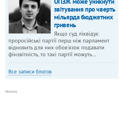
ОПЗЖ може уникнути
звітування про чверть
мільярда бюджетних
гривень
Якщо суд ліквідує
проросійські партії перш ніж парламент
відновить для них обов'язок подавати
фінзвітність, то такі партії можуть…
Все записи блогов
РЕКЛАМА