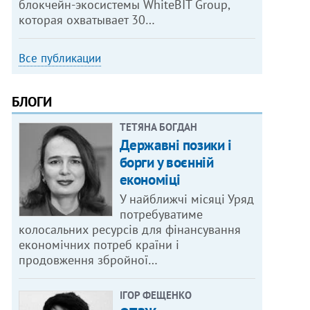
блокчейн-экосистемы WhiteBIT Group,
которая охватывает 30…
Все публикации
БЛОГИ
ТЕТЯНА БОГДАН
Державні позики і
борги у воєнній
економіці
У найближчі місяці Уряд
потребуватиме
колосальних ресурсів для фінансування
економічних потреб країни і
продовження збройної…
ІГОР ФЕЩЕНКО