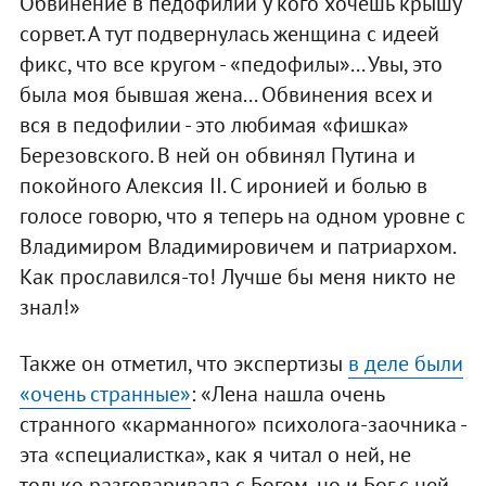
Обвинение в педофилии у кого хочешь крышу
сорвет. А тут подвернулась женщина с идеей
фикс, что все кругом - «педофилы»... Увы, это
была моя бывшая жена... Обвинения всех и
вся в педофилии - это любимая «фишка»
Березовского. В ней он обвинял Путина и
покойного Алексия II. С иронией и болью в
голосе говорю, что я теперь на одном уровне с
Владимиром Владимировичем и патриархом.
Как прославился-то! Лучше бы меня никто не
знал!»
Также он отметил, что экспертизы
в деле были
«очень странные»
: «Лена нашла очень
странного «карманного» психолога-заочника -
эта «специалистка», как я читал о ней, не
только разговаривала с Богом, но и Бог с ней