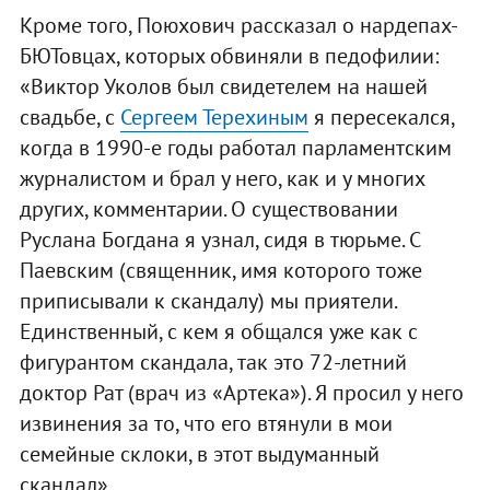
Кроме того, Поюхович рассказал о нардепах-
БЮТовцах, которых обвиняли в педофилии:
«Виктор Уколов был свидетелем на нашей
свадьбе, с
Сергеем Терехиным
я пересекался,
когда в 1990-е годы работал парламентским
журналистом и брал у него, как и у многих
других, комментарии. О существовании
Руслана Богдана я узнал, сидя в тюрьме. С
Паевским (священник, имя которого тоже
приписывали к скандалу) мы приятели.
Единственный, с кем я общался уже как с
фигурантом скандала, так это 72-летний
доктор Рат (врач из «Артека»). Я просил у него
извинения за то, что его втянули в мои
семейные склоки, в этот выдуманный
скандал».