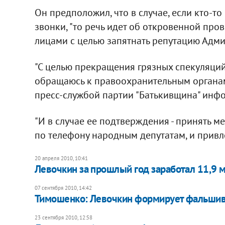
Он предположил, что в случае, если кто-т
звонки, "то речь идет об откровенной пр
лицами с целью запятнать репутацию Адми
"С целью прекращения грязных спекуляций
обращаюсь к правоохранительным органам
пресс-службой партии "Батькивщина" инфор
"И в случае ее подтверждения - принять м
по телефону народным депутатам, и привлеч
20 апреля 2010, 10:41
Левочкин за прошлый год заработал 11,9 м
07 сентября 2010, 14:42
Тимошенко: Левочкин формирует фальшив
23 сентября 2010, 12:58