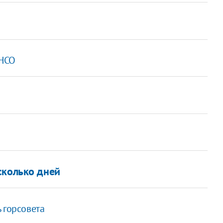
УНСО
сколько дней
 горсовета