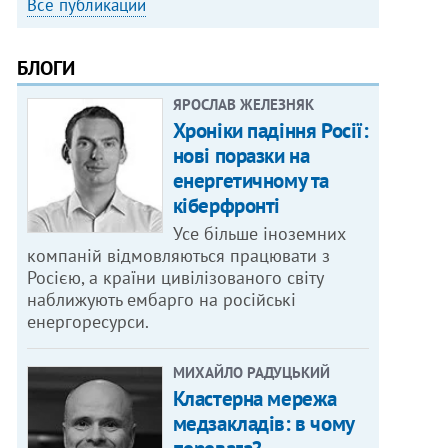
Все публикации
БЛОГИ
ЯРОСЛАВ ЖЕЛЕЗНЯК
Хроніки падіння Росії:
нові поразки на
енергетичному та
кіберфронті
Усе більше іноземних
компаній відмовляються працювати з
Росією, а країни цивілізованого світу
наближують ембарго на російські
енергоресурси.
МИХАЙЛО РАДУЦЬКИЙ
Кластерна мережа
медзакладів: в чому