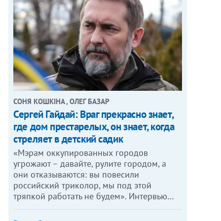
СОНЯ КОШКІНА , ОЛЕГ БАЗАР
Сергей Гайдай: Враг прекрасно знает,
где дом престарелых, он знает, когда
стреляет в детский садик
«Мэрам оккупированных городов
угрожают – давайте, рулите городом, а
они отказываются: вы повесили
российский триколор, мы под этой
тряпкой работать не будем». Интервью…