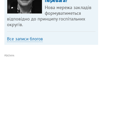
перевага?
Нова мережа закладів
формуватиметься
відповідно до принципу госпітальних
округів.
Все записи блогов
РЕКЛАМА