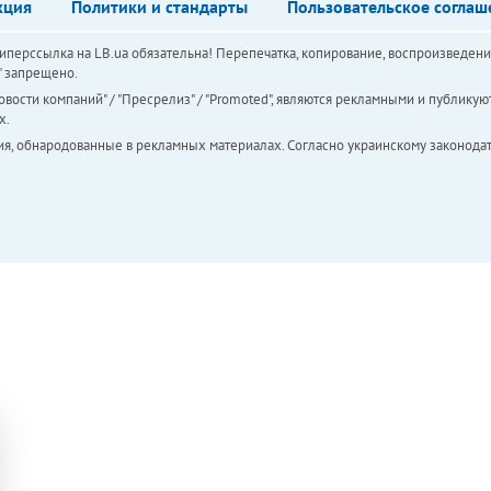
кция
Политики и стандарты
Пользовательское соглаш
перссылка на LB.ua обязательна! Перепечатка, копирование, воспроизведени
а" запрещено.
вости компаний" / "Пресрелиз" / "Promoted", являются рекламными и публикуют
х.
ия, обнародованные в рекламных материалах. Согласно украинскому законодат