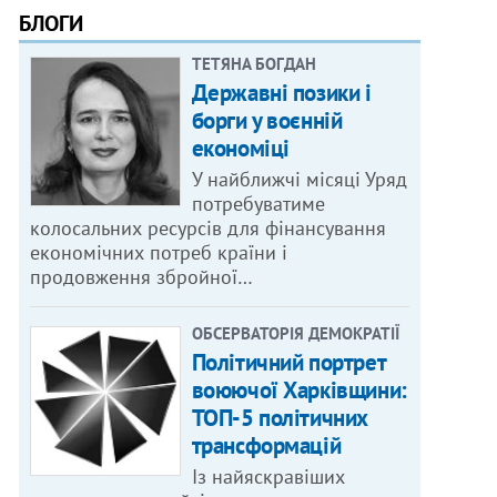
БЛОГИ
ТЕТЯНА БОГДАН
Державні позики і
борги у воєнній
економіці
У найближчі місяці Уряд
потребуватиме
колосальних ресурсів для фінансування
економічних потреб країни і
продовження збройної…
ОБСЕРВАТОРІЯ ДЕМОКРАТІЇ
Політичний портрет
воюючої Харківщини:
ТОП-5 політичних
трансформацій
Із найяскравіших