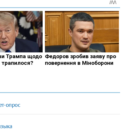
ет-опрос
языка