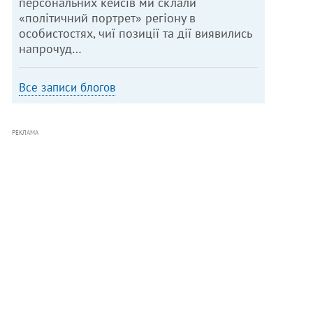
персональних кейсів ми склали
«політичний портрет» регіону в
особистостях, чиї позиції та дії виявились
напрочуд…
Все записи блогов
РЕКЛАМА