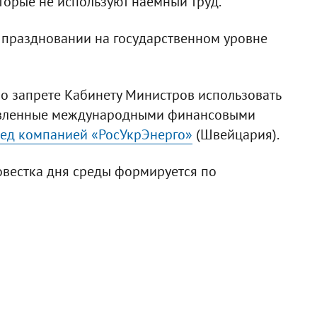
орые не используют наемный труд.
 праздновании на государственном уровне
 о запрете Кабинету Министров использовать
тавленные международными финансовыми
ред компанией «РосУкрЭнерго»
(Швейцария).
овестка дня среды формируется по