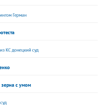
рингом Герман
ротеста
 из КС донецкий суд
шенко
 зерна с умом
 суд