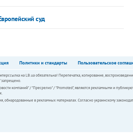
 Европейский суд
кция
Политики и стандарты
Пользовательское соглаш
перссылка на LB.ua обязательна! Перепечатка, копирование, воспроизведени
а" запрещено.
вости компаний" / "Пресрелиз" / "Promoted", являются рекламными и публикуют
х.
ия, обнародованные в рекламных материалах. Согласно украинскому законодат