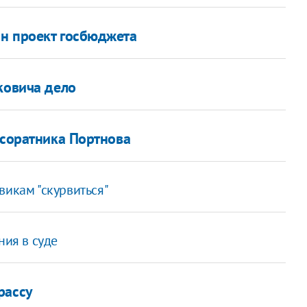
н проект госбюджета
ковича дело
 соратника Портнова
викам "скурвиться"
ния в суде
рассу