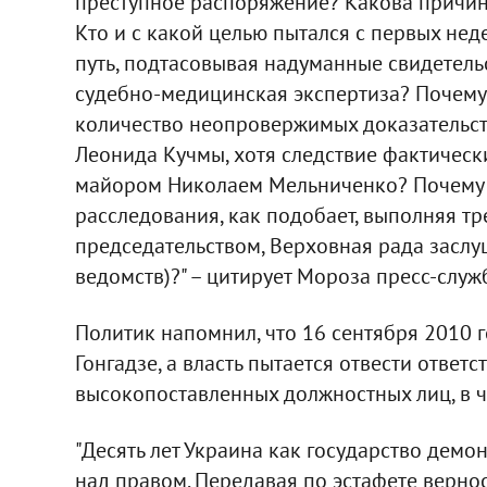
преступное распоряжение? Какова причин
Кто и с какой целью пытался с первых нед
путь, подтасовывая надуманные свидетель
судебно-медицинская экспертиза? Почему
количество неопровержимых доказательств
Леонида Кучмы, хотя следствие фактическ
майором Николаем Мельниченко? Почему 
расследования, как подобает, выполняя т
председательством, Верховная рада засл
ведомств)?" – цитирует Мороза пресс-служ
Политик напомнил, что 16 сентября 2010 г
Гонгадзе, а власть пытается отвести ответ
высокопоставленных должностных лиц, в ч
"Десять лет Украина как государство демо
над правом. Передавая по эстафете верно