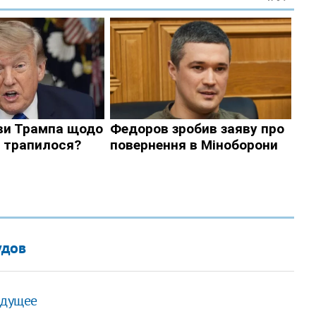
удов
удущее