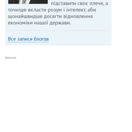
підставити своє плече, а
точніше вкласти розум і інтелект, аби
щонайшвидше досягти відновлення
економіки нашої держави.
Все записи блогов
РЕКЛАМА