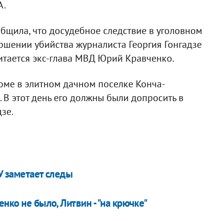
А.
общила, что досудебное следствие в уголовном
ршении убийства журналиста Георгия Гонгадзе
итается экс-глава МВД Юрий Кравченко.
оме в элитном дачном поселке Конча-
 В этот день его должны были допросить в
зе.
ПУ заметает следы
нко не было, Литвин - "на крючке"