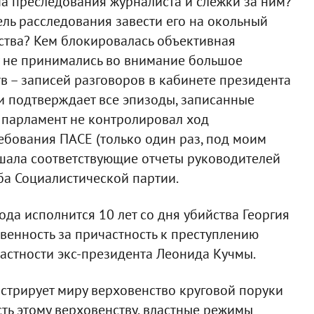
а преследования журналиста и слежки за ним?
ель расследования завести его на окольный
ства? Кем блокировалась объективная
 не принимались во внимание большое
 – записей разговоров в кабинете президента
и подтверждает все эпизоды, записанные
парламент не контролировал ход
ребования ПАСЕ (только один раз, под моим
ушала соответствующие отчеты руководителей
ба Социалистической партии.
ода исполнится 10 лет со дня убийства Георгия
ственность за причастность к преступлению
астности экс-президента Леонида Кучмы.
нстрирует миру верховенство круговой поруки
сть этому верховенству, властные режимы