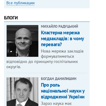
Все публикации
БЛОГИ
МИХАЙЛО РАДУЦЬКИЙ
Кластерна мережа
медзакладів: в чому
перевага?
Нова мережа закладів
формуватиметься
відповідно до принципу госпітальних
округів.
БОГДАН ДАНИЛИШИН
Про роль
національної науки у
відродженні України
Зараз наука має