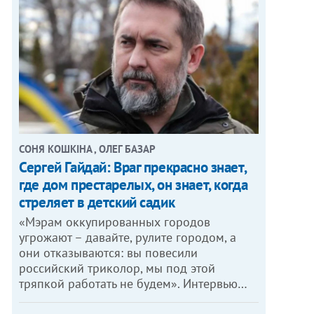
СОНЯ КОШКІНА , ОЛЕГ БАЗАР
Сергей Гайдай: Враг прекрасно знает,
где дом престарелых, он знает, когда
стреляет в детский садик
«Мэрам оккупированных городов
угрожают – давайте, рулите городом, а
они отказываются: вы повесили
российский триколор, мы под этой
тряпкой работать не будем». Интервью…