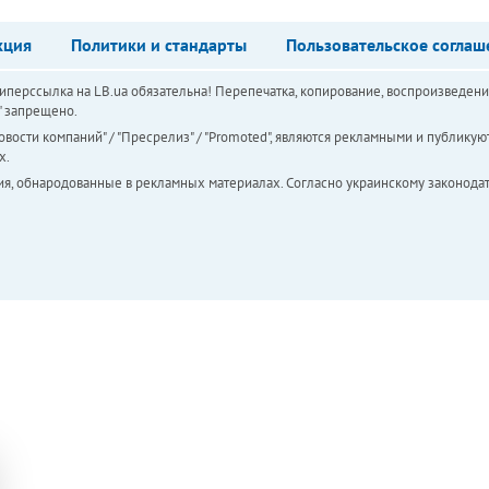
кция
Политики и стандарты
Пользовательское соглаш
перссылка на LB.ua обязательна! Перепечатка, копирование, воспроизведени
а" запрещено.
вости компаний" / "Пресрелиз" / "Promoted", являются рекламными и публикуют
х.
ия, обнародованные в рекламных материалах. Согласно украинскому законодат