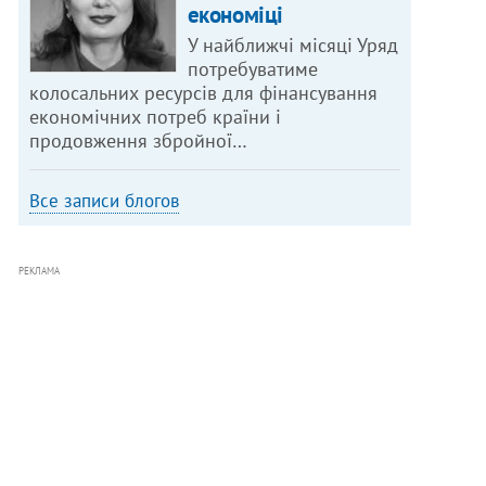
економіці
У найближчі місяці Уряд
потребуватиме
колосальних ресурсів для фінансування
економічних потреб країни і
продовження збройної…
Все записи блогов
РЕКЛАМА