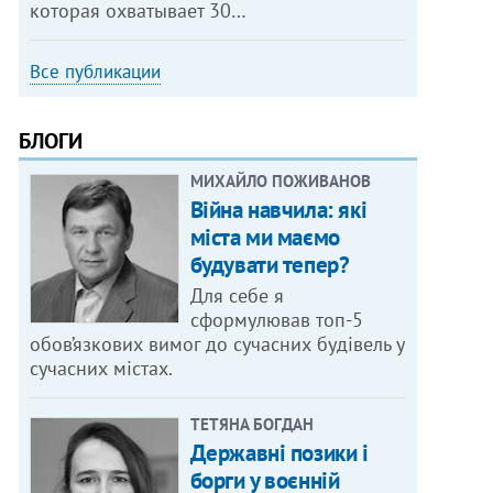
которая охватывает 30…
Все публикации
БЛОГИ
МИХАЙЛО ПОЖИВАНОВ
Війна навчила: які
міста ми маємо
будувати тепер?
Для себе я
сформулював топ-5
обов’язкових вимог до сучасних будівель у
сучасних містах.
ТЕТЯНА БОГДАН
Державні позики і
борги у воєнній