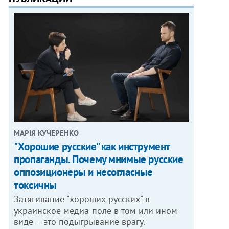
МАРІЯ КУЧЕРЕНКО
"Хорошие русские" как инструмент
пропаганды. Почему мнимые русские
оппозиционеры и несогласные
токсичны
Затягивание "хороших русских" в
украинское медиа-поле в том или ином
виде – это подыгрывание врагу.