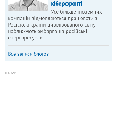
кіберфронті
Усе більше іноземних
компаній відмовляються працювати з
Росією, а країни цивілізованого світу
наближують ембарго на російські
енергоресурси.
Все записи блогов
РЕКЛАМА