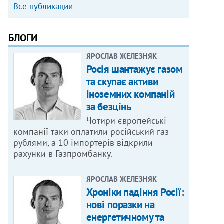
Все публикации
БЛОГИ
ЯРОСЛАВ ЖЕЛЕЗНЯК
Росія шантажує газом
та скупає активи
іноземних компаній
за безцінь
Чотири європейські
компанії таки оплатили російський газ
рублями, а 10 імпортерів відкрили
рахунки в Газпромбанку.
ЯРОСЛАВ ЖЕЛЕЗНЯК
Хроніки падіння Росії:
нові поразки на
енергетичному та