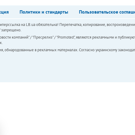
кция
Политики и стандарты
Пользовательское соглаш
перссылка на LB.ua обязательна! Перепечатка, копирование, воспроизведени
а" запрещено.
вости компаний" / "Пресрелиз" / "Promoted", являются рекламными и публикуют
х.
ия, обнародованные в рекламных материалах. Согласно украинскому законодат