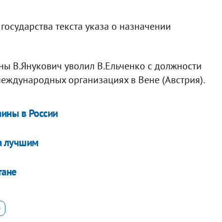
 государства текста указа о назначении
ны В.Янукович уволил В.Ельченко с должности
еждународных организациях в Вене (Австрия).
аины в России
ла лучшим
тане
О