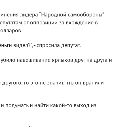
винения лидера “Народной самообороны”
депутатам от оппозиции за вхождение в
олларов.
ньги видел?”, - спросила депутат.
губило навешивание ярлыков друг на друга и
ругого, то это не значит, что он враг или
 и подумать и найти какой-то выход из