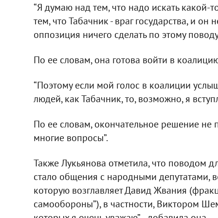
“Я думаю над тем, что надо искать какой-
тем, что Табачник - враг государства, и он
оппозиция ничего сделать по этому поводу 
По ее словам, она готова войти в коалицию
“Поэтому если мой голос в коалиции услыш
людей, как Табачник, то, возможно, я вступл
По ее словам, окончательное решение не п
многие вопросы”.
Также Лукьянова отметила, что поводом 
стало общения с народными депутатами, в
которую возглавляет Давид Жвания (фракц
самообороны”), в частности, Виктором Шем
которых я очень уважаю”, - добавила она.