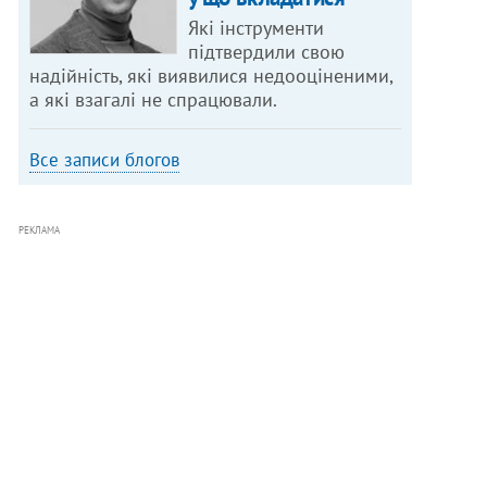
Які інструменти
підтвердили свою
надійність, які виявилися недооціненими,
а які взагалі не спрацювали.
Все записи блогов
РЕКЛАМА