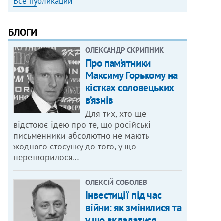
Все публикации
БЛОГИ
ОЛЕКСАНДР СКРИПНИК
Про пам’ятники
Максиму Горькому на
кістках соловецьких
в’язнів
Для тих, хто ще
відстоює ідею про те, що російські
письменники абсолютно не мають
жодного стосунку до того, у що
перетворилося…
ОЛЕКСІЙ СОБОЛЕВ
Інвестиції під час
війни: як змінилися та
у що вкладатися