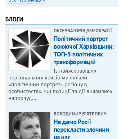
БЛОГИ
ОБСЕРВАТОРІЯ ДЕМОКРАТІЇ
Політичний портрет
воюючої Харківщини:
ТОП-5 політичних
трансформацій
Із найяскравіших
персональних кейсів ми склали
«політичний портрет» регіону в
особистостях, чиї позиції та дії виявились
напрочуд…
ВОЛОДИМИР В'ЯТРОВИЧ
Не дамо Росії
перекласти злочини
на нас