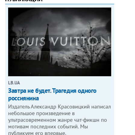
LB.UA
Завтра не будет. Трагедия одного
россиянина
Издатель Александр Красовицкий написал
небольшое произведение в
ультрасовременном жанре чат-фикшн по
мотивам последних событий. Мы
публикуем его впервые.