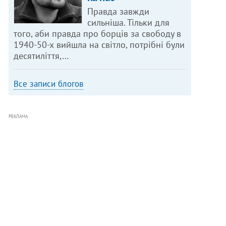
Правда завжди
сильніша. Тільки для
того, аби правда про борців за свободу в
1940-50-х вийшла на світло, потрібні були
десятиліття,…
Все записи блогов
РЕКЛАМА