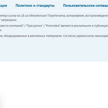
кция
Политики и стандарты
Пользовательское соглаш
перссылка на LB.ua обязательна! Перепечатка, копирование, воспроизведени
а" запрещено.
вости компаний" / "Пресрелиз" / "Promoted", являются рекламными и публикуют
х.
ия, обнародованные в рекламных материалах. Согласно украинскому законодат