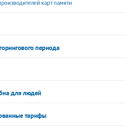
производителей карт памяти
иторингового периода
обна для людей
нованные тарифы