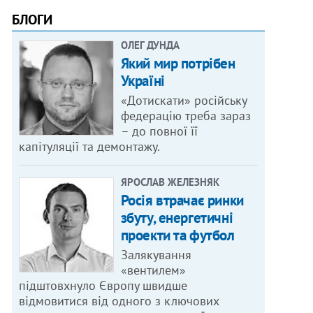
БЛОГИ
ОЛЕГ ДУНДА
Який мир потрібен
Україні
«Дотискати» російську
федерацію треба зараз
– до повної її
капітуляції та демонтажу.
ЯРОСЛАВ ЖЕЛЕЗНЯК
Росія втрачає ринки
збуту, енергетичні
проекти та футбол
Залякування
«вентилем»
підштовхнуло Європу швидше
відмовитися від одного з ключових