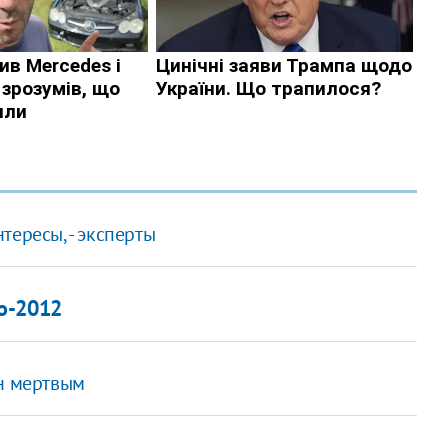
тересы, - эксперты
о-2012
ен мертвым