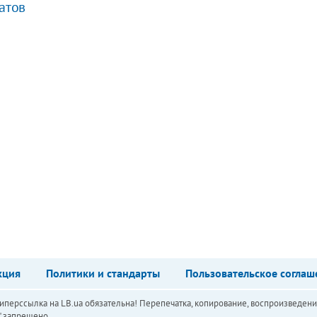
атов
кция
Политики и стандарты
Пользовательское соглаш
перссылка на LB.ua обязательна! Перепечатка, копирование, воспроизведени
а" запрещено.