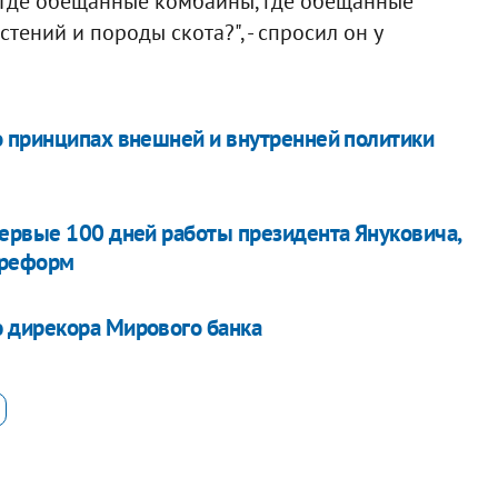
 "Где обещанные комбайны, где обещанные
тений и породы скота?", - спросил он у
о принципах внешней и внутренней политики
ервые 100 дней работы президента Януковича,
 реформ
 дирекора Мирового банка