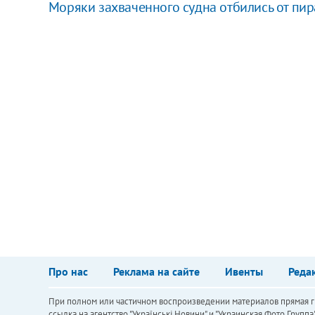
Моряки захваченного судна отбились от пир
Про нас
Реклама на сайте
Ивенты
Реда
При полном или частичном воспроизведении материалов прямая ги
ссылка на агентство "Українськi Новини" и "Украинская Фото Групп