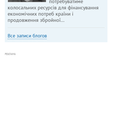
потребуватиме
колосальних ресурсів для фінансування
економічних потреб країни і
продовження збройної…
Все записи блогов
РЕКЛАМА