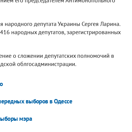
чением его председателем Антимонопольного
 народного депутата Украины Сергея Ларина.
 416 народных депутатов, зарегистрированных
ение о сложении депутатских полномочий в
адской облгосадминистрации.
о
очередных выборов в Одессе
евыборы мэра