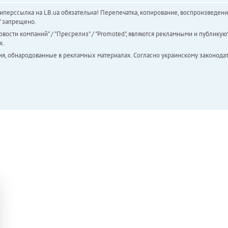
перссылка на LB.ua обязательна! Перепечатка, копирование, воспроизведени
а" запрещено.
вости компаний" / "Пресрелиз" / "Promoted", являются рекламными и публикуют
х.
ия, обнародованные в рекламных материалах. Согласно украинскому законодат