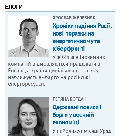
БЛОГИ
ЯРОСЛАВ ЖЕЛЕЗНЯК
Хроніки падіння Росії:
нові поразки на
енергетичному та
кіберфронті
Усе більше іноземних
компаній відмовляються працювати з
Росією, а країни цивілізованого світу
наближують ембарго на російські
енергоресурси.
ТЕТЯНА БОГДАН
Державні позики і
борги у воєнній
економіці
У найближчі місяці Уряд