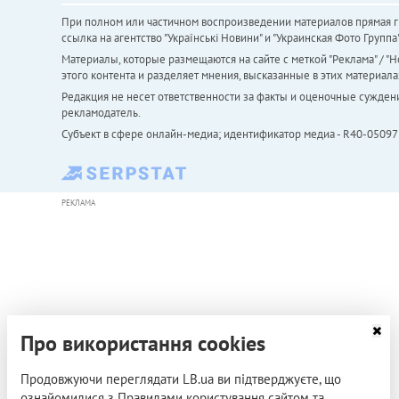
При полном или частичном воспроизведении материалов прямая ги
ссылка на агентство "Українськi Новини" и "Украинская Фото Групп
Материалы, которые размещаются на сайте с меткой "Реклама" / "Но
этого контента и разделяет мнения, высказанные в этих материала
Редакция не несет ответственности за факты и оценочные сужден
рекламодатель.
Субъект в сфере онлайн-медиа; идентификатор медиа - R40-05097
РЕКЛАМА
Про використання cookies
Продовжуючи переглядати LB.ua ви підтверджуєте, що
ознайомилися з Правилами користування сайтом та