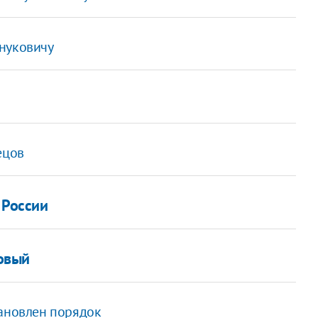
нуковичу
ецов
 России
ковый
тановлен порядок