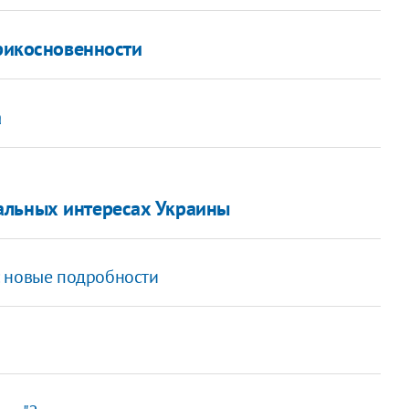
прикосновенности
а
альных интересах Украины
: новые подробности