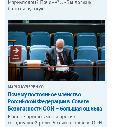
Мариуполем? Почему?». «Вы должны
бояться русскую…
МАРІЯ КУЧЕРЕНКО
​Почему постоянное членство
Российской Федерации в Совете
Безопасности ООН – большая ошибка
Если не принять меры против
сегодняшней роли России в Совбезе ООН