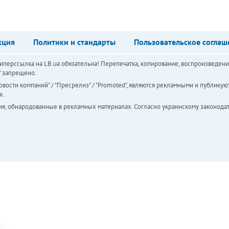
кция
Политики и стандарты
Пользовательское соглаш
перссылка на LB.ua обязательна! Перепечатка, копирование, воспроизведени
а" запрещено.
вости компаний" / "Пресрелиз" / "Promoted", являются рекламными и публикуют
х.
ия, обнародованные в рекламных материалах. Согласно украинскому законодат