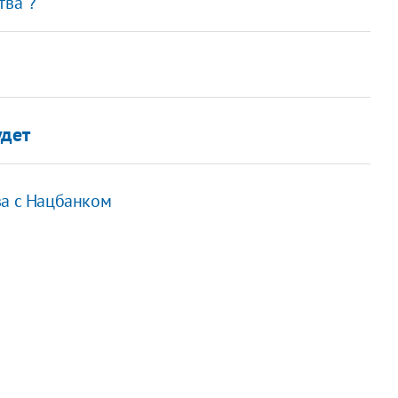
тва"?
удет
ва с Нацбанком