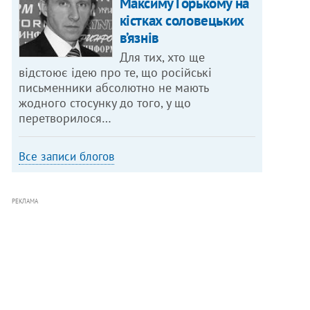
Максиму Горькому на
кістках соловецьких
в’язнів
Для тих, хто ще
відстоює ідею про те, що російські
письменники абсолютно не мають
жодного стосунку до того, у що
перетворилося…
Все записи блогов
РЕКЛАМА