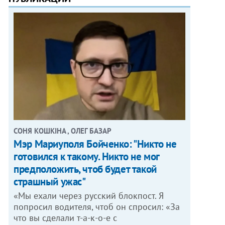
СОНЯ КОШКІНА , ОЛЕГ БАЗАР
Мэр Мариуполя Бойченко: "Никто не
готовился к такому. Никто не мог
предположить, чтоб будет такой
страшный ужас"
«Мы ехали через русский блокпост. Я
попросил водителя, чтоб он спросил: «За
что вы сделали т-а-к-о-е с