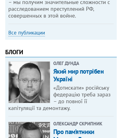
– мы получим значительные сложности с
расследованием преступлений РФ,
совершенных в этой войне.
Все публикации
БЛОГИ
ОЛЕГ ДУНДА
Який мир потрібен
Україні
«Дотискати» російську
федерацію треба зараз
– до повної її
капітуляції та демонтажу.
ОЛЕКСАНДР СКРИПНИК
Про пам’ятники