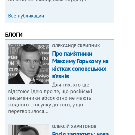
Все публикации
БЛОГИ
ОЛЕКСАНДР СКРИПНИК
Про пам’ятники
Максиму Горькому на
кістках соловецьких
в’язнів
Для тих, хто ще
відстоює ідею про те, що російські
письменники абсолютно не мають
жодного стосунку до того, у що
перетворилося…
ОЛЕКСІЙ ХАРИТОНОВ
Росія заплатить: нова