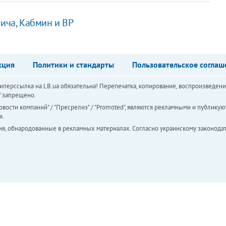
вича, Кабмин и ВР
кция
Политики и стандарты
Пользовательское соглаш
перссылка на LB.ua обязательна! Перепечатка, копирование, воспроизведени
а" запрещено.
вости компаний" / "Пресрелиз" / "Promoted", являются рекламными и публикуют
х.
ия, обнародованные в рекламных материалах. Согласно украинскому законодат