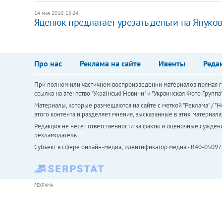
14 мая 2010, 13:24
Яценюк предлагает урезать деньги на Януко
Про нас
Реклама на сайте
Ивенты
Реда
При полном или частичном воспроизведении материалов прямая ги
ссылка на агентство "Українськi Новини" и "Украинская Фото Групп
Материалы, которые размещаются на сайте с меткой "Реклама" / "Но
этого контента и разделяет мнения, высказанные в этих материала
Редакция не несет ответственности за факты и оценочные сужден
рекламодатель.
Субъект в сфере онлайн-медиа; идентификатор медиа - R40-05097
РЕКЛАМА