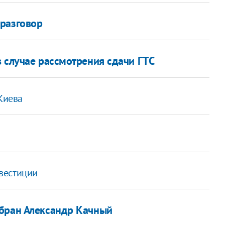
 разговор
 случае рассмотрения сдачи ГТС
Киева
вестиции
збран Александр Качный