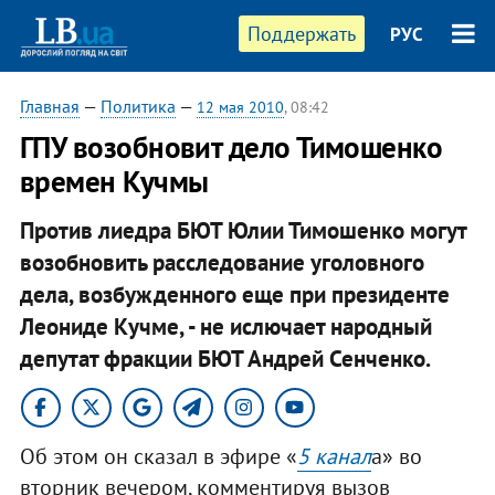
Поддержать
РУС
Главная
—
Политика
—
12 мая 2010
, 08:42
ГПУ возобновит дело Тимошенко
времен Кучмы
Против лиедра БЮТ Юлии Тимошенко могут
возобновить расследование уголовного
дела, возбужденного еще при президенте
Леониде Кучме, - не ислючает народный
депутат фракции БЮТ Андрей Сенченко.
Об этом он сказал в эфире «
5 канал
а» во
вторник вечером, комментируя вызов