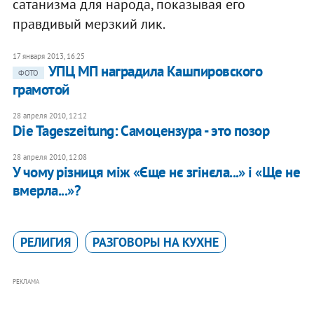
сатанизма для народа, показывая его
правдивый мерзкий лик.
17 января 2013, 16:25
УПЦ МП наградила Кашпировского
ФОТО
грамотой
28 апреля 2010, 12:12
Die Tageszeitung: Самоцензура - это позор
28 апреля 2010, 12:08
У чому різниця між «Єще нє згінєла...» і «Ще не
вмерла...»?
РЕЛИГИЯ
РАЗГОВОРЫ НА КУХНЕ
РЕКЛАМА