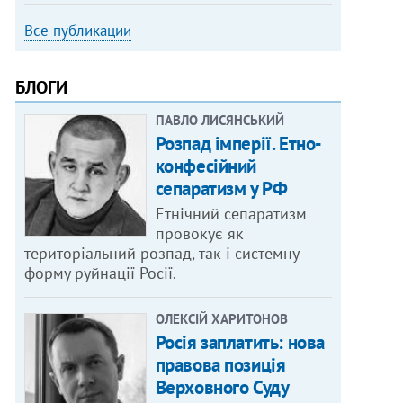
Все публикации
БЛОГИ
ПАВЛО ЛИСЯНСЬКИЙ
Розпад імперії. Етно-
конфесійний
сепаратизм у РФ
Етнічний сепаратизм
провокує як
територіальний розпад, так і системну
форму руйнації Росії.
ОЛЕКСІЙ ХАРИТОНОВ
Росія заплатить: нова
правова позиція
Верховного Суду