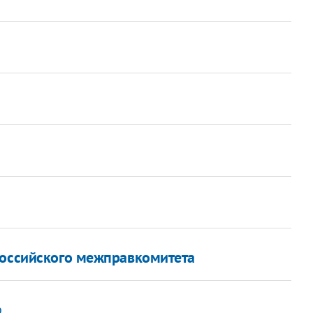
российского межправкомитета
р