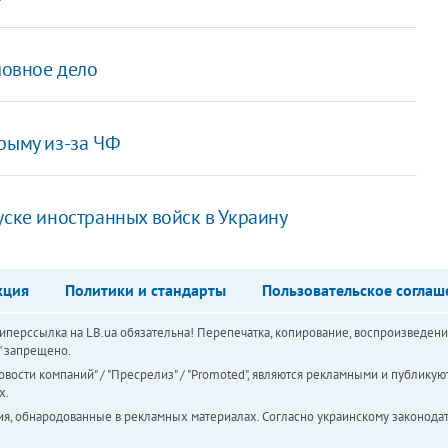
ловное дело
рыму из-за ЧФ
уске иностранных войск в Украину
кция
Политики и стандарты
Пользовательское соглаш
перссылка на LB.ua обязательна! Перепечатка, копирование, воспроизведени
а" запрещено.
вости компаний" / "Пресрелиз" / "Promoted", являются рекламными и публикуют
х.
ия, обнародованные в рекламных материалах. Согласно украинскому законодат