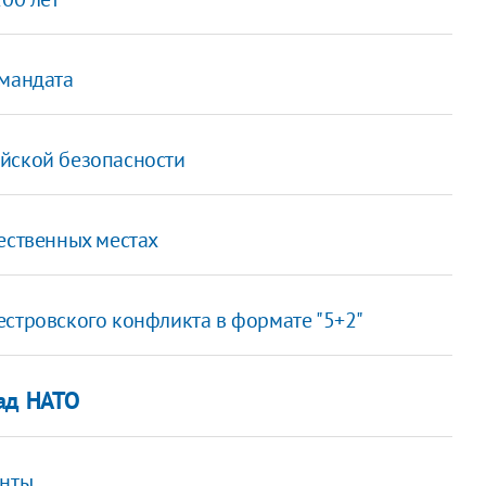
 мандата
йской безопасности
ественных местах
естровского конфликта в формате "5+2"
пад НАТО
енты