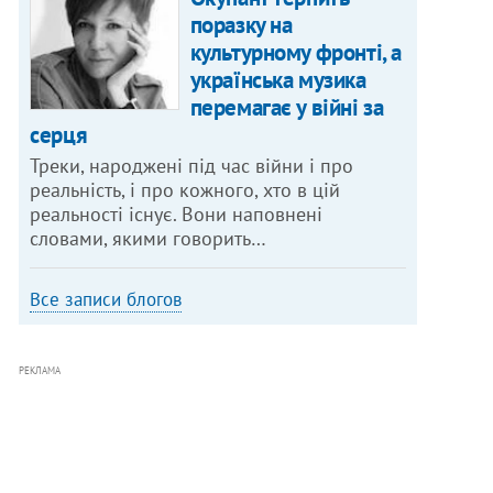
поразку на
культурному фронті, а
українська музика
перемагає у війні за
серця
Треки, народжені під час війни і про
реальність, і про кожного, хто в цій
реальності існує. Вони наповнені
словами, якими говорить…
Все записи блогов
РЕКЛАМА