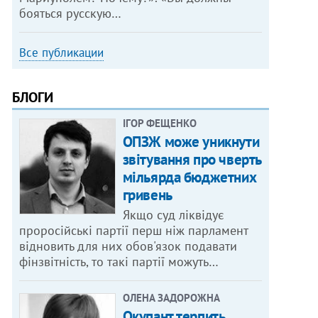
бояться русскую…
Все публикации
БЛОГИ
ІГОР ФЕЩЕНКО
ОПЗЖ може уникнути
звітування про чверть
мільярда бюджетних
гривень
Якщо суд ліквідує
проросійські партії перш ніж парламент
відновить для них обов'язок подавати
фінзвітність, то такі партії можуть…
ОЛЕНА ЗАДОРОЖНА
Окупант терпить