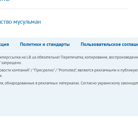
йство мусульман
кция
Политики и стандарты
Пользовательское соглаш
перссылка на LB.ua обязательна! Перепечатка, копирование, воспроизведени
а" запрещено.
вости компаний" / "Пресрелиз" / "Promoted", являются рекламными и публикуют
х.
ия, обнародованные в рекламных материалах. Согласно украинскому законодат