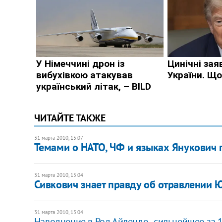
ЧИТАЙТЕ ТАКЖЕ
31 марта 2010, 15:07
Темами о НАТО, ЧФ и языках Янукович п
31 марта 2010, 15:04
Сивкович знает правду об отравлении
31 марта 2010, 15:04
Наводнение в Род Айленде - сильнейшее за 