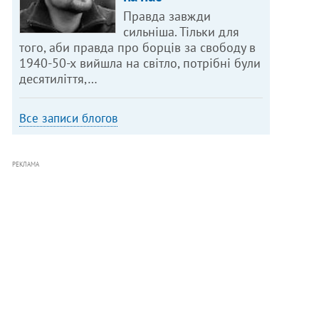
Правда завжди
сильніша. Тільки для
того, аби правда про борців за свободу в
1940-50-х вийшла на світло, потрібні були
десятиліття,…
Все записи блогов
РЕКЛАМА