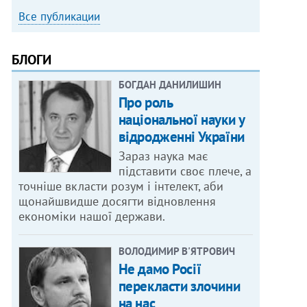
Все публикации
БЛОГИ
БОГДАН ДАНИЛИШИН
Про роль
національної науки у
відродженні України
Зараз наука має
підставити своє плече, а
точніше вкласти розум і інтелект, аби
щонайшвидше досягти відновлення
економіки нашої держави.
ВОЛОДИМИР В'ЯТРОВИЧ
Не дамо Росії
перекласти злочини
на нас