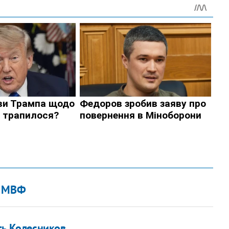
я МВФ
ть Колесников