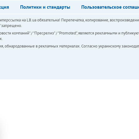
кция
Политики и стандарты
Пользовательское соглаш
перссылка на LB.ua обязательна! Перепечатка, копирование, воспроизведени
а" запрещено.
вости компаний" / "Пресрелиз" / "Promoted", являются рекламными и публикуют
х.
ия, обнародованные в рекламных материалах. Согласно украинскому законодат