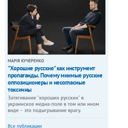
МАРІЯ КУЧЕРЕНКО
"Хорошие русские" как инструмент
пропаганды. Почему мнимые русские
оппозиционеры и несогласные
токсичны
Затягивание "хороших русских" в
украинское медиа-поле в том или ином
виде – это подыгрывание врагу.
Все публикации