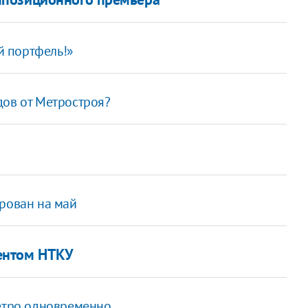
й портфель!»
дов от Метростроя?
ирован на май
ентом НТКУ
метро одновременно