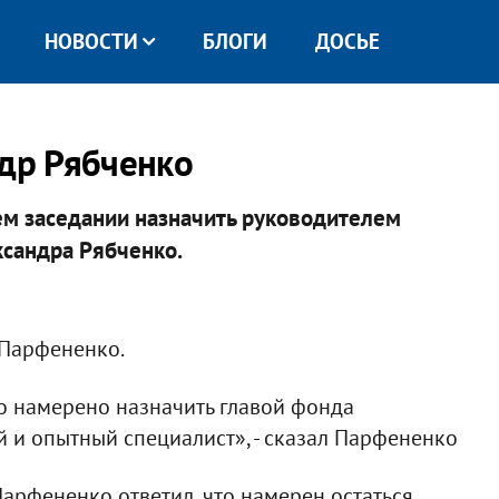
НОВОСТИ
БЛОГИ
ДОСЬЕ
ндр Рябченко
ем заседании назначить руководителем
сандра Рябченко.
 Парфененко.
о намерено назначить главой фонда
й и опытный специалист», - сказал Парфененко
Парфененко ответил, что намерен остаться