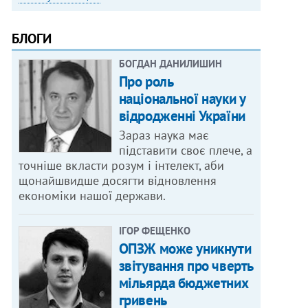
БЛОГИ
БОГДАН ДАНИЛИШИН
Про роль
національної науки у
відродженні України
Зараз наука має
підставити своє плече, а
точніше вкласти розум і інтелект, аби
щонайшвидше досягти відновлення
економіки нашої держави.
ІГОР ФЕЩЕНКО
ОПЗЖ може уникнути
звітування про чверть
мільярда бюджетних
гривень