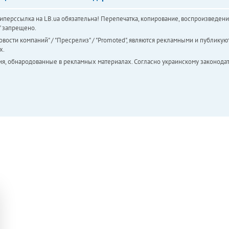
перссылка на LB.ua обязательна! Перепечатка, копирование, воспроизведени
а" запрещено.
вости компаний" / "Пресрелиз" / "Promoted", являются рекламными и публикуют
х.
ия, обнародованные в рекламных материалах. Согласно украинскому законодат