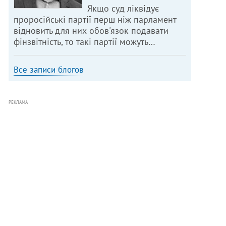
Якщо суд ліквідує
проросійські партії перш ніж парламент
відновить для них обов'язок подавати
фінзвітність, то такі партії можуть…
Все записи блогов
РЕКЛАМА