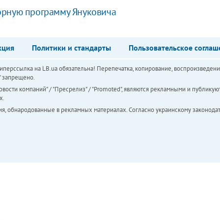
орную программу Януковича
кция
Политики и стандарты
Пользовательское соглаш
перссылка на LB.ua обязательна! Перепечатка, копирование, воспроизведени
а" запрещено.
вости компаний" / "Пресрелиз" / "Promoted", являются рекламными и публикуют
х.
ия, обнародованные в рекламных материалах. Согласно украинскому законодат