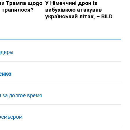
ндеры
енко
 за долгое время
премьером