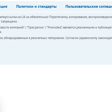
кция
Политики и стандарты
Пользовательское соглаш
перссылка на LB.ua обязательна! Перепечатка, копирование, воспроизведени
а" запрещено.
вости компаний" / "Пресрелиз" / "Promoted", являются рекламными и публикуют
х.
ия, обнародованные в рекламных материалах. Согласно украинскому законодат