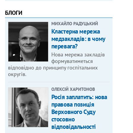
БЛОГИ
МИХАЙЛО РАДУЦЬКИЙ
Кластерна мережа
медзакладів: в чому
перевага?
Нова мережа закладів
формуватиметься
відповідно до принципу госпітальних
округів.
ОЛЕКСІЙ ХАРИТОНОВ
Росія заплатить: нова
правова позиція
Верховного Суду
стосовно
відповідальності