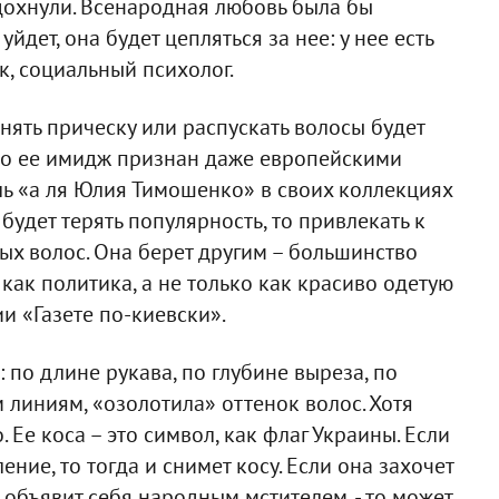
здохнули. Всенародная любовь была бы
йдет, она будет цепляться за нее: у нее есть
к, социальный психолог.
ять прическу или распускать волосы будет
 но ее имидж признан даже европейскими
ь «а ля Юлия Тимошенко» в своих коллекциях
 будет терять популярность, то привлекать к
ых волос. Она берет другим – большинство
ак политика, а не только как красиво одетую
и «Газете по-киевски».
 по длине рукава, по глубине выреза, по
линиям, «озолотила» оттенок волос. Хотя
Ее коса – это символ, как флаг Украины. Если
ие, то тогда и снимет косу. Если она захочет
объявит себя народным мстителем, - то может