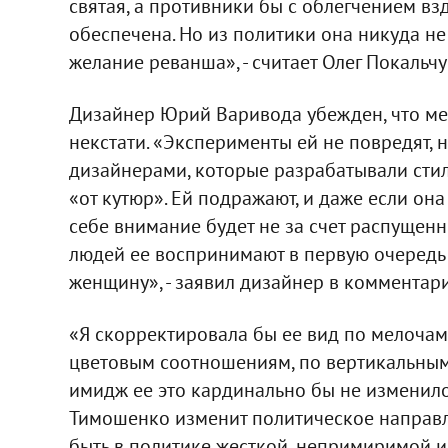
святая, а противники бы с облегчением в
обеспечена. Но из политики она никуда не у
желание реванша», - считает Олег Покальчу
Дизайнер Юрий Варивода убежден, что мен
некстати. «Эксперименты ей не повредят,
дизайнерами, которые разрабатывали стил
«от кутюр». Ей подражают, и даже если она
себе внимание будет не за счет распущенн
людей ее воспринимают в первую очередь к
женщину», - заявил дизайнер в комментари
«Я скорректировала бы ее вид по мелочам:
цветовым соотношениям, по вертикальным 
имидж ее это кардинально бы не изменило. 
Тимошенко изменит политическое направлен
быть в политике жесткой, непримиримой и 