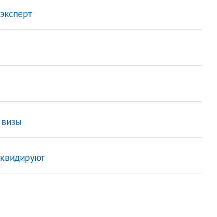
 эксперт
 визы
иквидируют