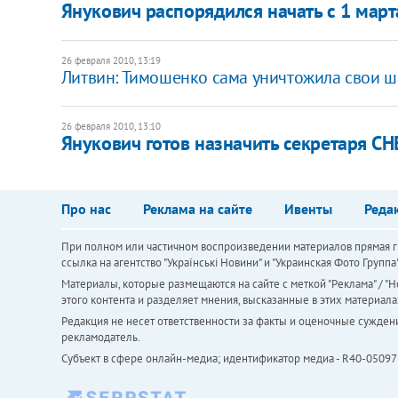
Янукович распорядился начать с 1 мар
26 февраля 2010, 13:19
Литвин: Тимошенко сама уничтожила свои 
26 февраля 2010, 13:10
Янукович готов назначить секретаря С
Про нас
Реклама на сайте
Ивенты
Реда
При полном или частичном воспроизведении материалов прямая ги
ссылка на агентство "Українськi Новини" и "Украинская Фото Групп
Материалы, которые размещаются на сайте с меткой "Реклама" / "Но
этого контента и разделяет мнения, высказанные в этих материала
Редакция не несет ответственности за факты и оценочные сужден
рекламодатель.
Субъект в сфере онлайн-медиа; идентификатор медиа - R40-05097