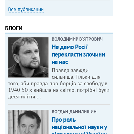
Все публикации
БЛОГИ
ВОЛОДИМИР В'ЯТРОВИЧ
Не дамо Росії
перекласти злочини
на нас
Правда завжди
сильніша. Тільки для
того, аби правда про борців за свободу в
1940-50-х вийшла на світло, потрібні були
десятиліття,…
БОГДАН ДАНИЛИШИН
Про роль
національної науки у