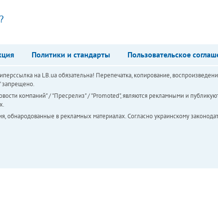
?
кция
Политики и стандарты
Пользовательское соглаш
перссылка на LB.ua обязательна! Перепечатка, копирование, воспроизведени
а" запрещено.
вости компаний" / "Пресрелиз" / "Promoted", являются рекламными и публикуют
х.
ия, обнародованные в рекламных материалах. Согласно украинскому законодат