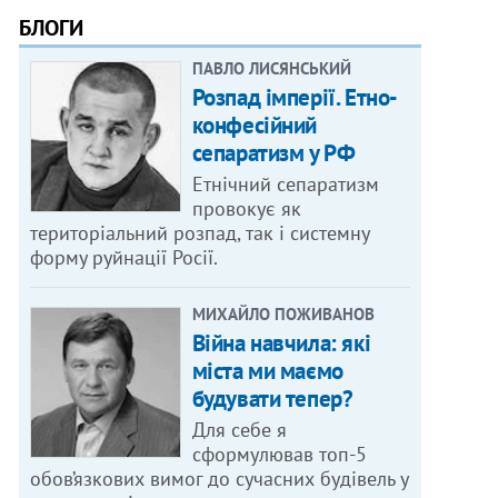
БЛОГИ
ПАВЛО ЛИСЯНСЬКИЙ
Розпад імперії. Етно-
конфесійний
сепаратизм у РФ
Етнічний сепаратизм
провокує як
територіальний розпад, так і системну
форму руйнації Росії.
МИХАЙЛО ПОЖИВАНОВ
Війна навчила: які
міста ми маємо
будувати тепер?
Для себе я
сформулював топ-5
обов’язкових вимог до сучасних будівель у