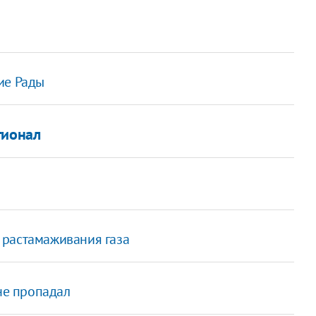
ие Рады
гионал
 растамаживания газа
 не пропадал