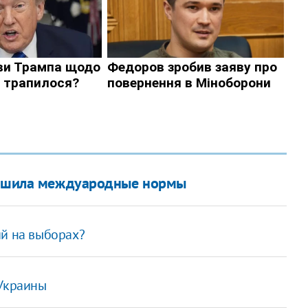
арушила междуародные нормы
ий на выборах?
 Украины