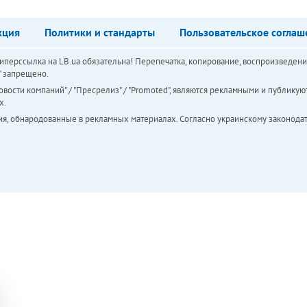
кция
Политики и стандарты
Пользовательское соглаш
перссылка на LB.ua обязательна! Перепечатка, копирование, воспроизведени
а" запрещено.
вости компаний" / "Пресрелиз" / "Promoted", являются рекламными и публикуют
х.
ия, обнародованные в рекламных материалах. Согласно украинскому законодат