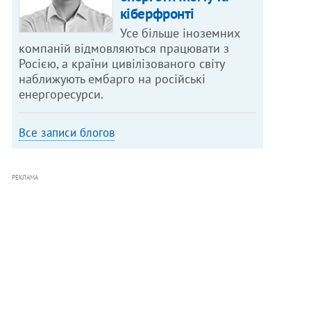
кіберфронті
Усе більше іноземних
компаній відмовляються працювати з
Росією, а країни цивілізованого світу
наближують ембарго на російські
енергоресурси.
Все записи блогов
РЕКЛАМА