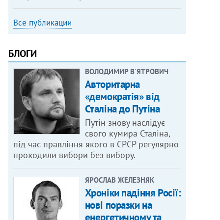
Все публикации
БЛОГИ
ВОЛОДИМИР В'ЯТРОВИЧ
Авторитарна
«демократія» від
Сталіна до Путіна
Путін знову наслідує
свого кумира Сталіна,
під час правління якого в СРСР регулярно
проходили вибори без вибору.
ЯРОСЛАВ ЖЕЛЕЗНЯК
Хроніки падіння Росії:
нові поразки на
енергетичному та