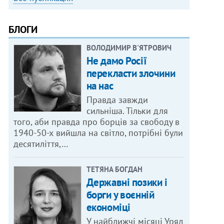
БЛОГИ
ВОЛОДИМИР В'ЯТРОВИЧ
Не дамо Росії
перекласти злочини
на нас
Правда завжди
сильніша. Тільки для
того, аби правда про борців за свободу в
1940-50-х вийшла на світло, потрібні були
десятиліття,…
ТЕТЯНА БОГДАН
Державні позики і
борги у воєнній
економіці
У найближчі місяці Уряд