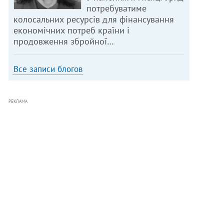
потребуватиме
колосальних ресурсів для фінансування
економічних потреб країни і
продовження збройної…
Все записи блогов
РЕКЛАМА