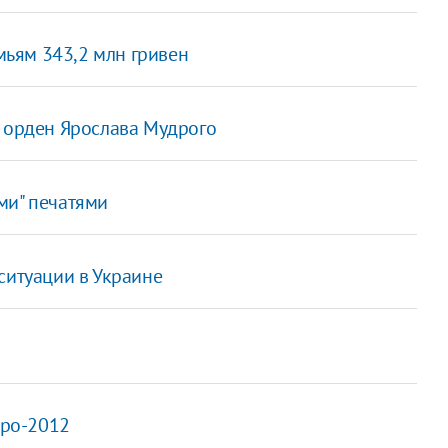
ьям 343,2 млн гривен
л орден Ярослава Мудрого
ми" печатями
ситуации в Украине
вро-2012