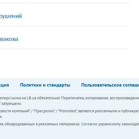
арушений
Авакова
кция
Политики и стандарты
Пользовательское соглаш
перссылка на LB.ua обязательна! Перепечатка, копирование, воспроизведени
а" запрещено.
вости компаний" / "Пресрелиз" / "Promoted", являются рекламными и публикуют
х.
ия, обнародованные в рекламных материалах. Согласно украинскому законодат