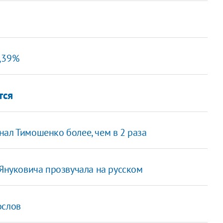
2,39%
тся
ал Тимошенко более, чем в 2 раза
 Януковича прозвучала на русском
ослов