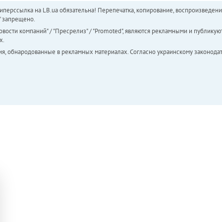
перссылка на LB.ua обязательна! Перепечатка, копирование, воспроизведени
а" запрещено.
вости компаний" / "Пресрелиз" / "Promoted", являются рекламными и публикуют
х.
ия, обнародованные в рекламных материалах. Согласно украинскому законодат