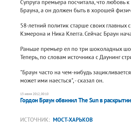
Супруга премьера посчитала, что любовь к
Брауна, а он должен быть в хорошей физ
58-летний политик старше своих главных с
Кэмерона и Ника Клегга. Сейчас Браун нача
Раньше премьер ел по три шоколадных шок
Теперь, по словам источника с Даунинг стри
"Браун часто на чем-нибудь зацикливается.
может ими наесться", - сказал он.
13 июня 2012, 00:10
Гордон Браун обвинил The Sun в раскрытии
ИСТОЧНИК:
МОСТ-ХАРЬКОВ