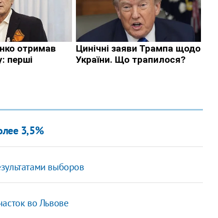
олее 3,5%
результатами выборов
часток во Львове