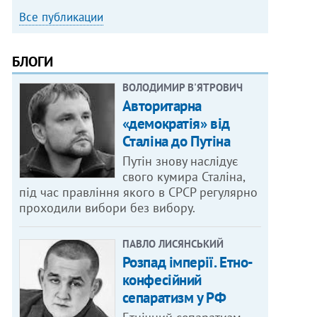
Все публикации
БЛОГИ
ВОЛОДИМИР В'ЯТРОВИЧ
Авторитарна
«демократія» від
Сталіна до Путіна
Путін знову наслідує
свого кумира Сталіна,
під час правління якого в СРСР регулярно
проходили вибори без вибору.
ПАВЛО ЛИСЯНСЬКИЙ
Розпад імперії. Етно-
конфесійний
сепаратизм у РФ