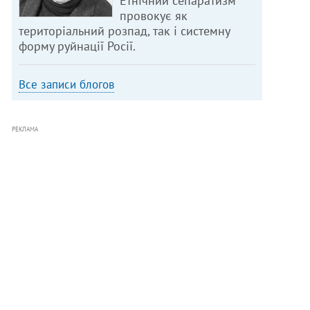
Етнічний сепаратизм
провокує як
територіальний розпад, так і системну
форму руйнації Росії.
Все записи блогов
РЕКЛАМА