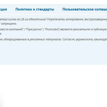
кция
Политики и стандарты
Пользовательское соглаш
перссылка на LB.ua обязательна! Перепечатка, копирование, воспроизведени
а" запрещено.
вости компаний" / "Пресрелиз" / "Promoted", являются рекламными и публикуют
х.
ия, обнародованные в рекламных материалах. Согласно украинскому законодат