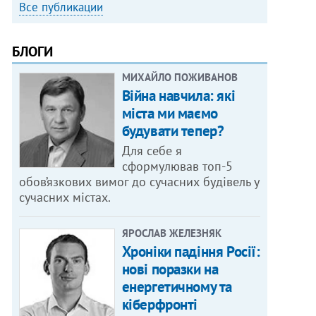
Все публикации
БЛОГИ
МИХАЙЛО ПОЖИВАНОВ
Війна навчила: які
міста ми маємо
будувати тепер?
Для себе я
сформулював топ-5
обов’язкових вимог до сучасних будівель у
сучасних містах.
ЯРОСЛАВ ЖЕЛЕЗНЯК
Хроніки падіння Росії:
нові поразки на
енергетичному та
кіберфронті