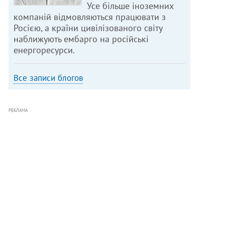
Усе більше іноземних
компаній відмовляються працювати з
Росією, а країни цивілізованого світу
наближують ембарго на російські
енергоресурси.
Все записи блогов
РЕКЛАМА