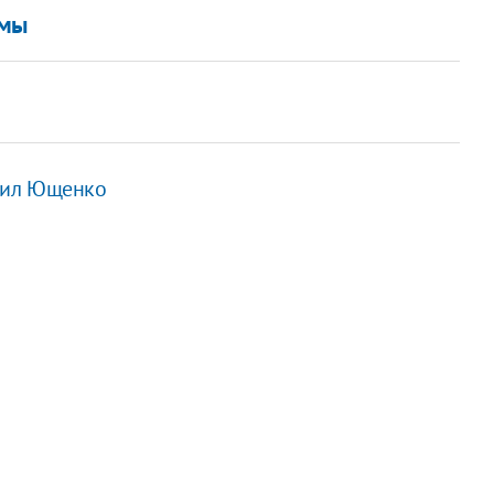
рмы
олил Ющенко