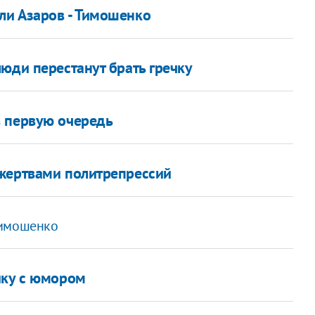
ли Азаров - Тимошенко
юди перестанут брать гречку
в первую очередь
 жертвами политрепрессий
Тимошенко
ику с юмором