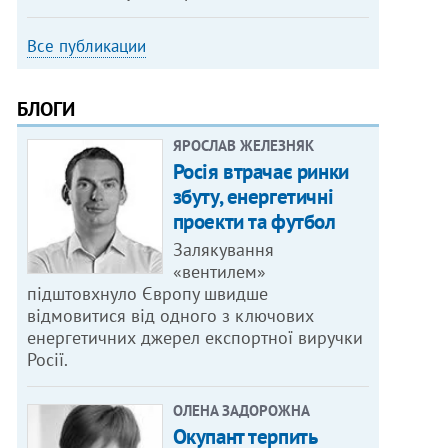
Все публикации
БЛОГИ
ЯРОСЛАВ ЖЕЛЕЗНЯК
Росія втрачає ринки
збуту, енергетичні
проекти та футбол
Залякування
«вентилем»
підштовхнуло Європу швидше
відмовитися від одного з ключових
енергетичних джерел експортної виручки
Росії.
ОЛЕНА ЗАДОРОЖНА
Окупант терпить