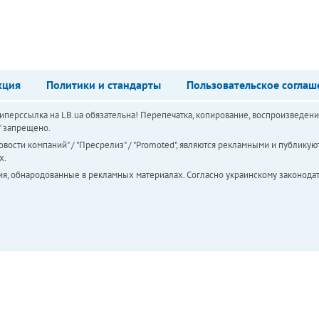
кция
Политики и стандарты
Пользовательское соглаш
перссылка на LB.ua обязательна! Перепечатка, копирование, воспроизведени
а" запрещено.
вости компаний" / "Пресрелиз" / "Promoted", являются рекламными и публикуют
х.
ия, обнародованные в рекламных материалах. Согласно украинскому законодат