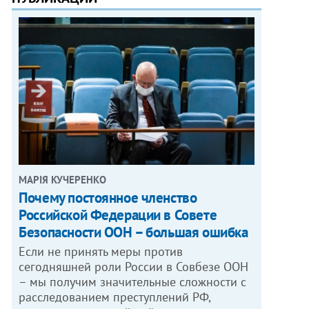
МАРІЯ КУЧЕРЕНКО
​Почему постоянное членство
Российской Федерации в Совете
Безопасности ООН – большая ошибка
Если не принять меры против
сегодняшней роли России в Совбезе ООН
– мы получим значительные сложности с
расследованием преступлений РФ,