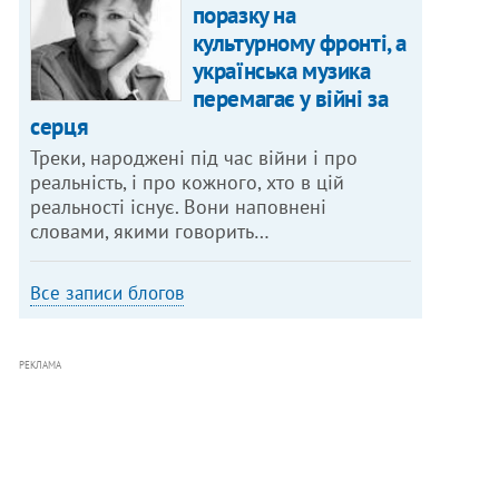
поразку на
культурному фронті, а
українська музика
перемагає у війні за
серця
Треки, народжені під час війни і про
реальність, і про кожного, хто в цій
реальності існує. Вони наповнені
словами, якими говорить…
Все записи блогов
РЕКЛАМА