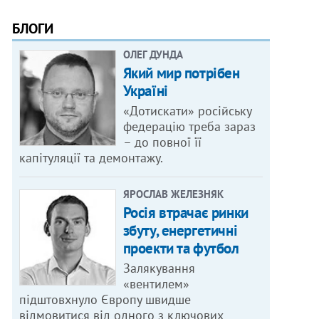
БЛОГИ
ОЛЕГ ДУНДА
Який мир потрібен
Україні
«Дотискати» російську
федерацію треба зараз
– до повної її
капітуляції та демонтажу.
ЯРОСЛАВ ЖЕЛЕЗНЯК
Росія втрачає ринки
збуту, енергетичні
проекти та футбол
Залякування
«вентилем»
підштовхнуло Європу швидше
відмовитися від одного з ключових