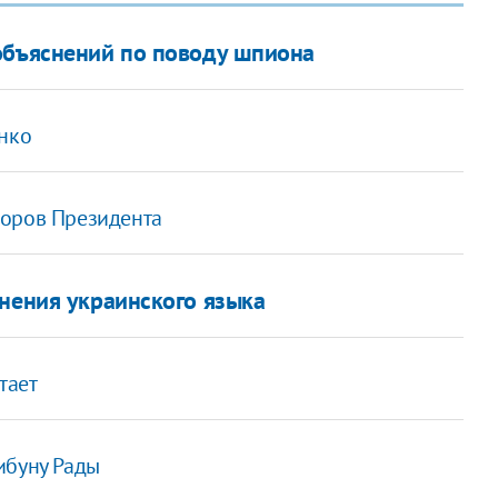
объяснений по поводу шпиона
енко
боров Президента
енения украинского языка
тает
ибуну Рады