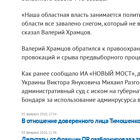
«Наша областная власть занимается полит
области все завалено снегом, который не вы
сказал Валерий Храмцов.
Валерий Храмцов обратился к правоохран
провокаций и срыва предвыборного проце
Как ранее сообщало ИА «НОВЫЙ МОСТ», д
Украины Виктора Януковича Михаил Разго
административный суд с иском на губерн
Бондаря за использование админрусурса 
05 февраля 2010, 17:54
В отношение доверенного лица Тимошенко
03 февраля 2010, 11:34
Депутаты от фракции ПР разблокировала т