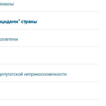
рованы
оцидами" страны
бюллетени
 депутатской неприкосновенности