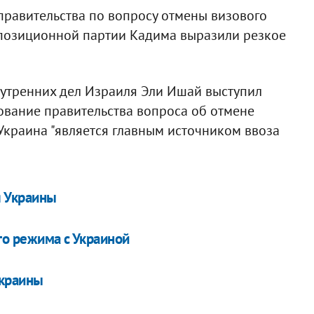
 правительства по вопросу отмены визового
позиционной партии Кадима выразили резкое
нутренних дел Израиля Эли Ишай выступил
ование правительства вопроса об отмене
 Украина "является главным источником ввоза
я Украины
го режима с Украиной
Украины