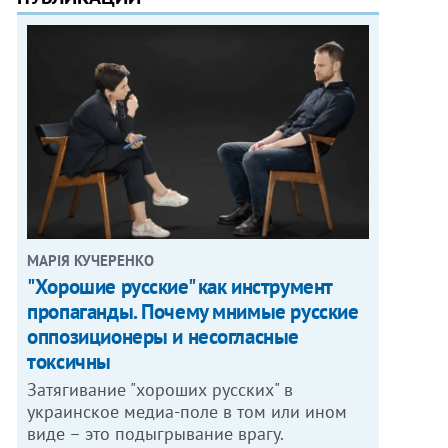
МАРІЯ КУЧЕРЕНКО
"Хорошие русские" как инструмент
пропаганды. Почему мнимые русские
оппозиционеры и несогласные
токсичны
Затягивание "хороших русских" в
украинское медиа-поле в том или ином
виде – это подыгрывание врагу.