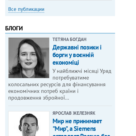
Все публикации
БЛОГИ
ТЕТЯНА БОГДАН
Державні позики і
борги у воєнній
економіці
У найближчі місяці Уряд
потребуватиме
колосальних ресурсів для фінансування
економічних потреб країни і
продовження збройної…
ЯРОСЛАВ ЖЕЛЕЗНЯК
Мир не принимает
"Мир", а Siemens