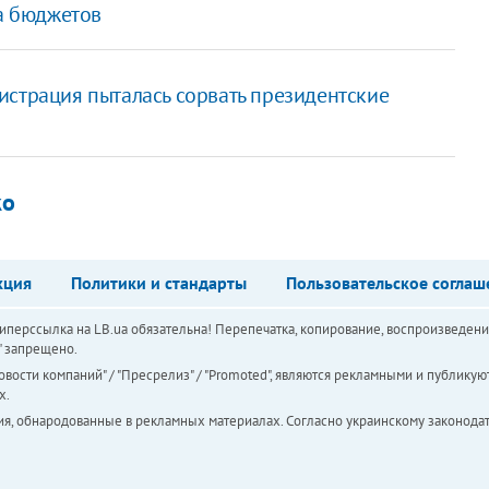
за бюджетов
истрация пыталась сорвать президентские
ко
кция
Политики и стандарты
Пользовательское соглаш
перссылка на LB.ua обязательна! Перепечатка, копирование, воспроизведени
а" запрещено.
вости компаний" / "Пресрелиз" / "Promoted", являются рекламными и публикуют
х.
ия, обнародованные в рекламных материалах. Согласно украинскому законодат