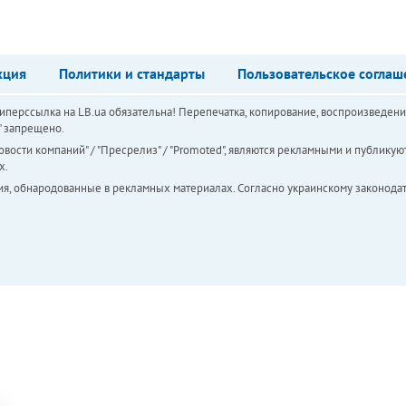
кция
Политики и стандарты
Пользовательское соглаш
перссылка на LB.ua обязательна! Перепечатка, копирование, воспроизведени
а" запрещено.
вости компаний" / "Пресрелиз" / "Promoted", являются рекламными и публикуют
х.
ия, обнародованные в рекламных материалах. Согласно украинскому законодат