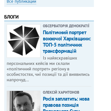
Все публикации
БЛОГИ
ОБСЕРВАТОРІЯ ДЕМОКРАТІЇ
Політичний портрет
воюючої Харківщини:
ТОП-5 політичних
трансформацій
Із найяскравіших
персональних кейсів ми склали
«політичний портрет» регіону в
особистостях, чиї позиції та дії виявились
напрочуд…
ОЛЕКСІЙ ХАРИТОНОВ
Росія заплатить: нова
правова позиція