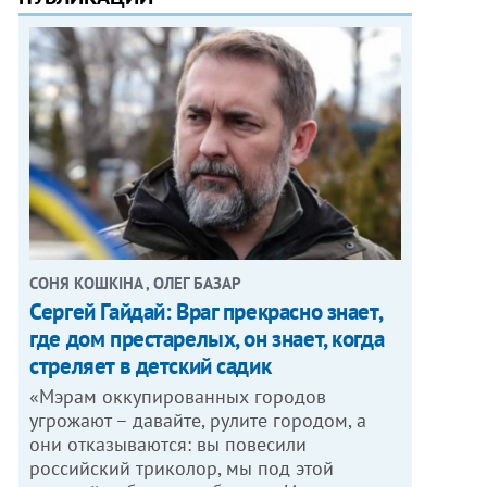
СОНЯ КОШКІНА , ОЛЕГ БАЗАР
Сергей Гайдай: Враг прекрасно знает,
где дом престарелых, он знает, когда
стреляет в детский садик
«Мэрам оккупированных городов
угрожают – давайте, рулите городом, а
они отказываются: вы повесили
российский триколор, мы под этой