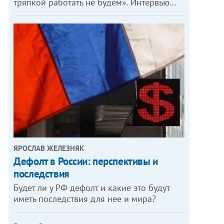
тряпкой работать не будем». Интервью…
ЯРОСЛАВ ЖЕЛЕЗНЯК
Дефолт в России: перспективы и
последствия
Будет ли у РФ дефолт и какие это будут
иметь последствия для нее и мира?