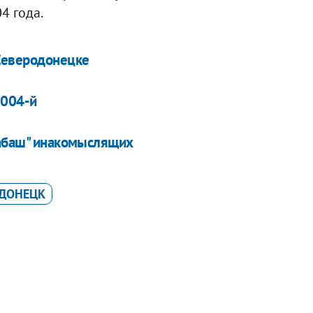
4 года.
 Северодонецке
2004-й
шабаш" инакомыслящих
ОДОНЕЦК