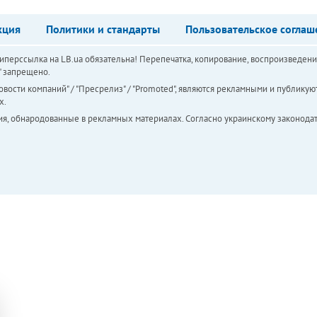
кция
Политики и стандарты
Пользовательское соглаш
перссылка на LB.ua обязательна! Перепечатка, копирование, воспроизведени
а" запрещено.
вости компаний" / "Пресрелиз" / "Promoted", являются рекламными и публикуют
х.
ия, обнародованные в рекламных материалах. Согласно украинскому законодат