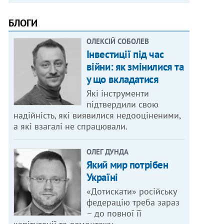
БЛОГИ
ОЛЕКСІЙ СОБОЛЕВ
Інвестиції під час
війни: як змінилися та
у що вкладатися
Які інструменти
підтвердили свою
надійність, які виявилися недооціненими,
а які взагалі не спрацювали.
ОЛЕГ ДУНДА
Який мир потрібен
Україні
«Дотискати» російську
федерацію треба зараз
– до повної її