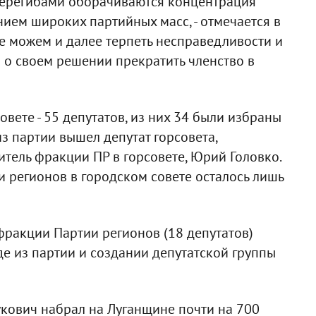
ерегибами оборачиваются концентрация
ием широких партийных масс, - отмечается в
не можем и далее терпеть несправедливости и
м о своем решении прекратить членство в
вете - 55 депутатов, из них 34 были избраны
из партии вышел депутат горсовета,
тель фракции ПР в горсовете, Юрий Головко.
и регионов в городском совете осталось лишь
ракции Партии регионов (18 депутатов)
де из партии и создании депутатской группы
кович набрал на Луганщине почти на 700