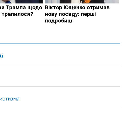
аб
риотизма