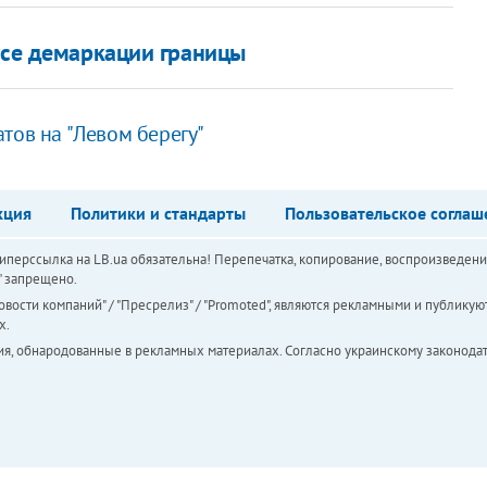
росе демаркации границы
тов на "Левом берегу"
кция
Политики и стандарты
Пользовательское соглаш
перссылка на LB.ua обязательна! Перепечатка, копирование, воспроизведени
а" запрещено.
вости компаний" / "Пресрелиз" / "Promoted", являются рекламными и публикуют
х.
ия, обнародованные в рекламных материалах. Согласно украинскому законодат