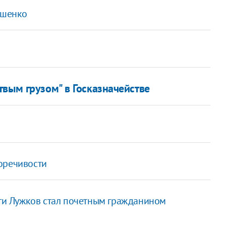
ошенко
вым грузом" в Госказначействе
оречивости
уги Лужков стал почетным гражданином