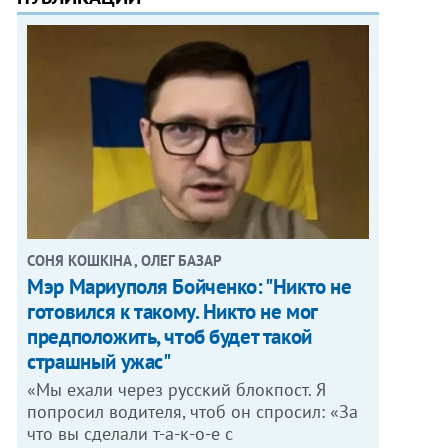
СОНЯ КОШКІНА , ОЛЕГ БАЗАР
Мэр Мариуполя Бойченко: "Никто не
готовился к такому. Никто не мог
предположить, чтоб будет такой
страшный ужас"
«Мы ехали через русский блокпост. Я
попросил водителя, чтоб он спросил: «За
что вы сделали т-а-к-о-е с