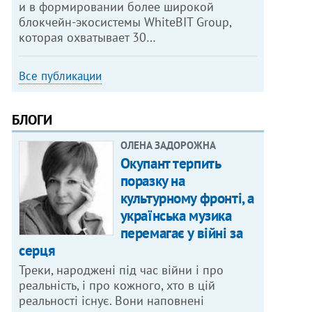
и в формировании более широкой
блокчейн-экосистемы WhiteBIT Group,
которая охватывает 30…
Все публикации
БЛОГИ
ОЛЕНА ЗАДОРОЖНА
Окупант терпить
поразку на
культурному фронті, а
українська музика
перемагає у війні за
серця
Треки, народжені під час війни і про
реальність, і про кожного, хто в цій
реальності існує. Вони наповнені