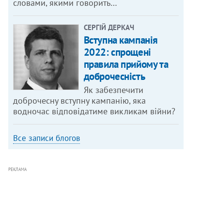
словами, якими говорить…
СЕРГІЙ ДЕРКАЧ
Вступна кампанія
2022: спрощені
правила прийому та
доброчесність
Як забезпечити
доброчесну вступну кампанію, яка
водночас відповідатиме викликам війни?
Все записи блогов
РЕКЛАМА