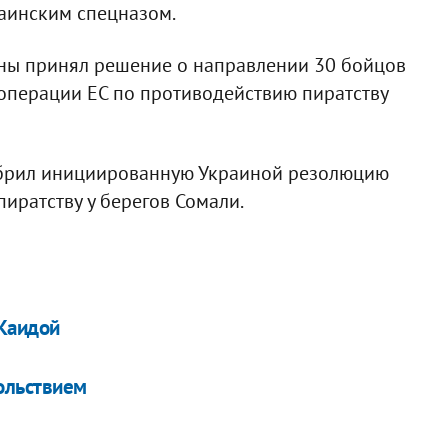
раинским спецназом.
ины принял решение о направлении 30 бойцов
 операции ЕС по противодействию пиратству
обрил инициированную Украиной резолюцию
иратству у берегов Сомали.
-Каидой
ольствием