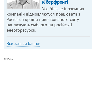
кіберфронті
Усе більше іноземних
компаній відмовляються працювати з
Росією, а країни цивілізованого світу
наближують ембарго на російські
енергоресурси.
Все записи блогов
РЕКЛАМА