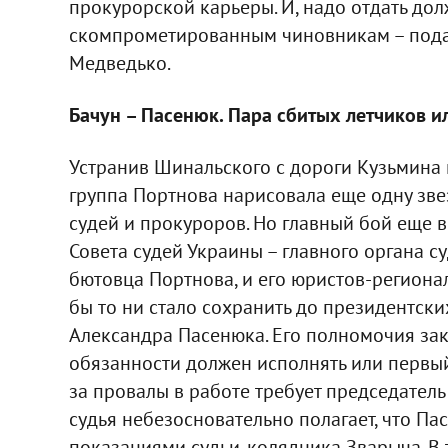
прокурорской карьеры. И, надо отдать дол
скомпрометированным чиновникам – подал
Медведько.
Бачун – Пасенюк. Пара сбитых летчиков ил
Устранив Шинальского с дороги Кузьмина н
группа Портнова нарисовала еще одну зве
судей и прокуроров. Но главный бой еще 
Совета судей Украины – главного органа с
бютовца Портнова, и его юристов-регионал
бы то ни стало сохранить до президентск
Александра Пасенюка. Его полномочия зак
обязанности должен исполнять или первый
за провалы в работе требует председател
судья небезосновательно полагает, что П
показаниями судьи-колядника Зварыча. В 