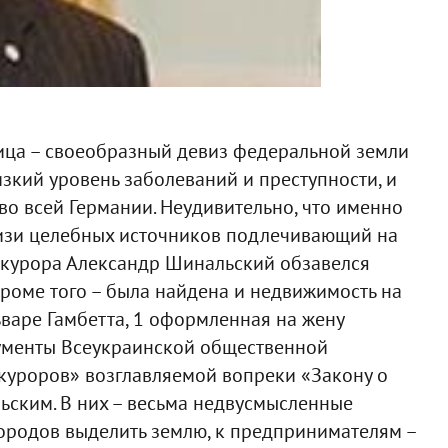
ица – своеобразный девиз федеральной земли
зкий уровень заболеваний и преступности, и
о всей Германии. Неудивительно, что именно
лизи целебных источников подлечивающий на
рокурора Александр Шинальский обзавелся
роме того – была найдена и недвижимость на
варе Гамбетта, 1 оформленная на жену
кументы Всеукраинской общественной
куроров» возглавляемой вопреки «Закону о
ским. В них – весьма недвусмысленные
ородов выделить землю, к предпринимателям –