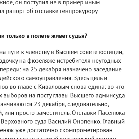
жное, он поступил не в пример иным
 рапорт об отставке генпрокурору
и только в полете живет судья?
а пути к членству в Высшем совете юстиции,
здочку на фюзеляже истребителя неугодных
впереди: на 25 декабря назначено заседание
удейского самоуправления. Здесь цель и
ов во главе с Киваловым снова едина: во что
их выборов на посту главы Высшего админсуда
анчиваются 23 декабря, следовательно,
, или просто заместитель. Отставки Пасенюка
ь Верховного суда Василий Онопенко. Главный
асенюк уже достаточно скомпрометирован
таком случае в самый критический момент