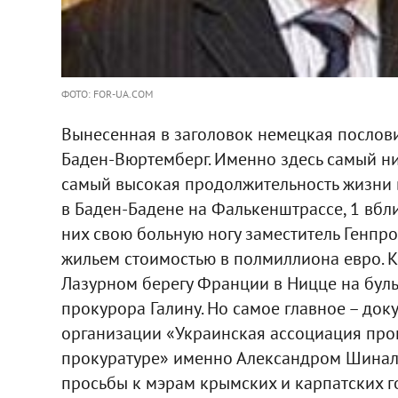
ФОТО: FOR-UA.COM
Вынесенная в заголовок немецкая послов
Баден-Вюртемберг. Именно здесь самый ни
самый высокая продолжительность жизни в
в Баден-Бадене на Фалькенштрассе, 1 вб
них свою больную ногу заместитель Генп
жильем стоимостью в полмиллиона евро. К
Лазурном берегу Франции в Ницце на буль
прокурора Галину. Но самое главное – до
организации «Украинская ассоциация про
прокуратуре» именно Александром Шиналь
просьбы к мэрам крымских и карпатских г