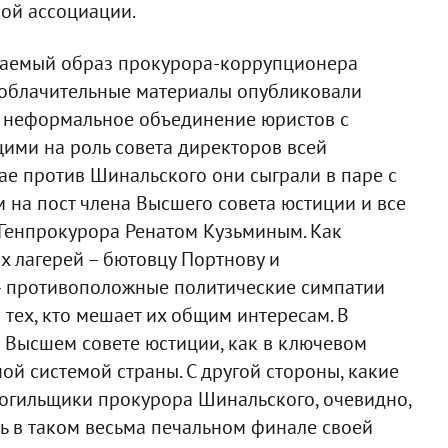
ой ассоциации.
язаемый образ прокурора-коррупционера
зоблачительные материалы опубликовали
 неформальное объединение юристов с
ими на роль совета директоров всей
ае против Шинальского они сыграли в паре с
 на пост члена Высшего совета юстиции и все
 Генпрокурора Ренатом Кузьминым. Как
ых лагерей – бютовцу Портнову и
– противоположные политические симпатии
тех, кто мешает их общим интересам. В
в Высшем совете юстиции, как в ключевом
ой системой страны. С другой стороны, какие
могильщики прокурора Шинальского, очевидно,
ть в таком весьма печальном финале своей