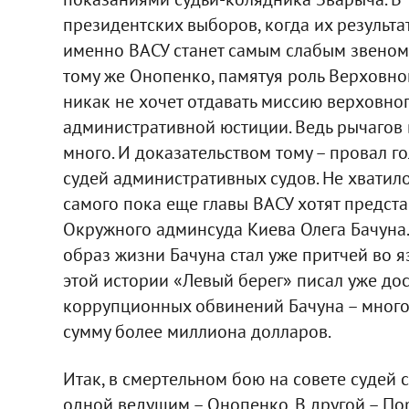
президентских выборов, когда их результа
именно ВАСУ станет самым слабым звеном
тому же Онопенко, памятуя роль Верховно
никак не хочет отдавать миссию верховно
административной юстиции. Ведь рычагов в
много. И доказательством тому – провал г
судей административных судов. Не хватило
самого пока еще главы ВАСУ хотят предст
Окружного админсуда Киева Олега Бачуна
образ жизни Бачуна стал уже притчей во 
этой истории «Левый берег» писал уже до
коррупционных обвинений Бачуна – мног
сумму более миллиона долларов.
Итак, в смертельном бою на совете судей 
одной ведущим – Онопенко. В другой – Пор