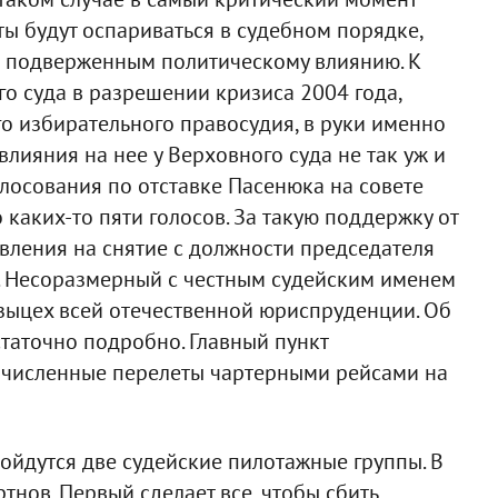
ты будут оспариваться в судебном порядке,
 подверженным политическому влиянию. К
го суда в разрешении кризиса 2004 года,
го избирательного правосудия, в руки именно
лияния на нее у Верховного суда не так уж и
олосования по отставке Пасенюка на совете
 каких-то пяти голосов. За такую поддержку от
авления на снятие с должности председателя
. Несоразмерный с честным судейским именем
языцех всей отечественной юриспруденции. Об
статочно подробно. Главный пункт
очисленные перелеты чартерными рейсами на
сойдутся две судейские пилотажные группы. В
тнов. Первый сделает все, чтобы сбить