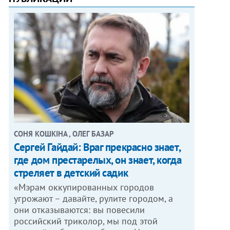
СОНЯ КОШКІНА , ОЛЕГ БАЗАР
Сергей Гайдай: Враг прекрасно знает,
где дом престарелых, он знает, когда
стреляет в детский садик
«Мэрам оккупированных городов
угрожают – давайте, рулите городом, а
они отказываются: вы повесили
российский триколор, мы под этой