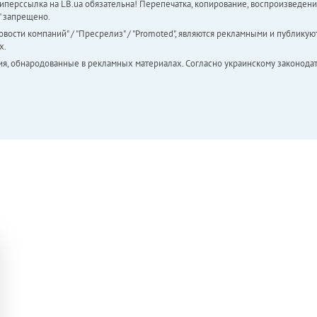
перссылка на LB.ua обязательна! Перепечатка, копирование, воспроизведени
а" запрещено.
вости компаний" / "Пресрелиз" / "Promoted", являются рекламными и публикуют
х.
ия, обнародованные в рекламных материалах. Согласно украинскому законодат