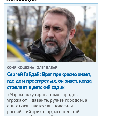
СОНЯ КОШКІНА , ОЛЕГ БАЗАР
Сергей Гайдай: Враг прекрасно знает,
где дом престарелых, он знает, когда
стреляет в детский садик
«Мэрам оккупированных городов
угрожают – давайте, рулите городом, а
они отказываются: вы повесили
российский триколор, мы под этой