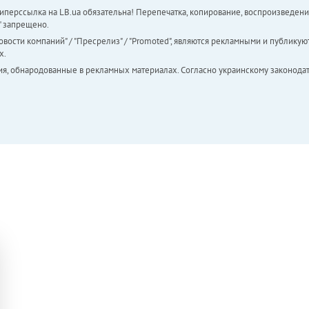
перссылка на LB.ua обязательна! Перепечатка, копирование, воспроизведени
а" запрещено.
вости компаний" / "Пресрелиз" / "Promoted", являются рекламными и публикуют
х.
ия, обнародованные в рекламных материалах. Согласно украинскому законодат