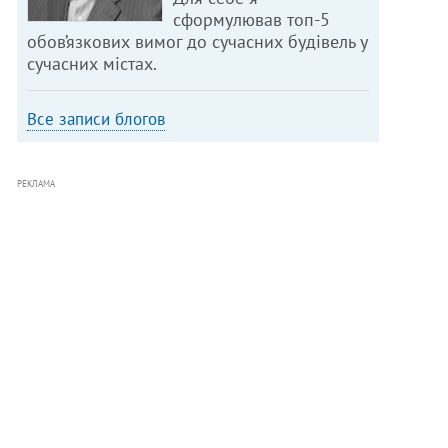
сформулював топ-5
обов’язкових вимог до сучасних будівель у
сучасних містах.
Все записи блогов
РЕКЛАМА