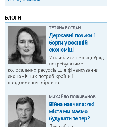
БЛОГИ
ТЕТЯНА БОГДАН
Державні позики і
борги у воєнній
економіці
У найближчі місяці Уряд
потребуватиме
колосальних ресурсів для фінансування
економічних потреб країни і
продовження збройної…
МИХАЙЛО ПОЖИВАНОВ
Війна навчила: які
міста ми маємо
будувати тепер?
Для себе я