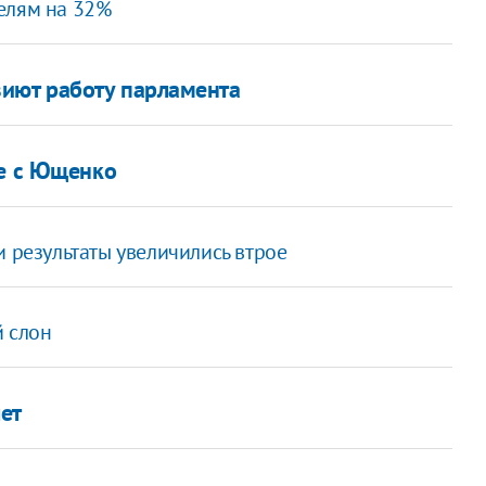
елям на 32%
иют работу парламента
че с Ющенко
и результаты увеличились втрое
й слон
ет