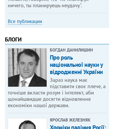
ничего, ты планируешь неудачу".
Все публикации
БЛОГИ
БОГДАН ДАНИЛИШИН
Про роль
національної науки у
відродженні України
Зараз наука має
підставити своє плече, а
точніше вкласти розум і інтелект, аби
щонайшвидше досягти відновлення
економіки нашої держави.
ЯРОСЛАВ ЖЕЛЕЗНЯК
Хроніки падіння Росії: