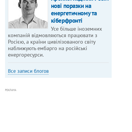
нові поразки на
енергетичному та
кіберфронті
Усе більше іноземних
компаній відмовляються працювати з
Росією, а країни цивілізованого світу
наближують ембарго на російські
енергоресурси.
Все записи блогов
РЕКЛАМА