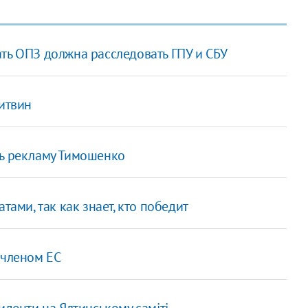
ть ОПЗ должна расследовать ГПУ и СБУ
Литвин
ть рекламу Тимошенко
тами, так как знает, кто победит
 членом ЕС
иденти на Ялтинському саміті