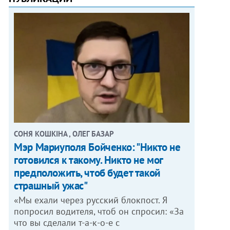
СОНЯ КОШКІНА , ОЛЕГ БАЗАР
Мэр Мариуполя Бойченко: "Никто не
готовился к такому. Никто не мог
предположить, чтоб будет такой
страшный ужас"
«Мы ехали через русский блокпост. Я
попросил водителя, чтоб он спросил: «За
что вы сделали т-а-к-о-е с