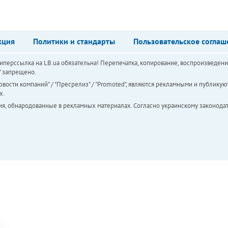
кция
Политики и стандарты
Пользовательское соглаш
перссылка на LB.ua обязательна! Перепечатка, копирование, воспроизведени
а" запрещено.
вости компаний" / "Пресрелиз" / "Promoted", являются рекламными и публикуют
х.
ия, обнародованные в рекламных материалах. Согласно украинскому законодат