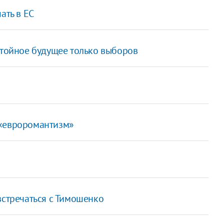
ать в ЕС
стойное будущее только выборов
 «евроромантизм»
встречаться с Тимошенко