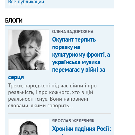
Все публикации
БЛОГИ
ОЛЕНА ЗАДОРОЖНА
Окупант терпить
поразку на
культурному фронті, а
українська музика
перемагає у війні за
серця
Треки, народжені під час війни і про
реальність, і про кожного, хто в цій
реальності існує. Вони наповнені
словами, якими говорить…
ЯРОСЛАВ ЖЕЛЕЗНЯК
Хроніки падіння Росії: