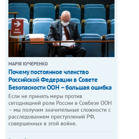
МАРІЯ КУЧЕРЕНКО
​Почему постоянное членство
Российской Федерации в Совете
Безопасности ООН – большая ошибка
Если не принять меры против
сегодняшней роли России в Совбезе ООН
– мы получим значительные сложности с
расследованием преступлений РФ,
совершенных в этой войне.