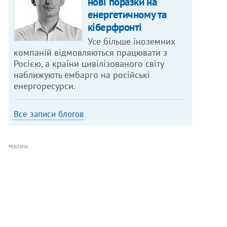
нові поразки на
енергетичному та
кіберфронті
Усе більше іноземних
компаній відмовляються працювати з
Росією, а країни цивілізованого світу
наближують ембарго на російські
енергоресурси.
Все записи блогов
РЕКЛАМА