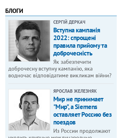
БЛОГИ
СЕРГІЙ ДЕРКАЧ
Вступна кампанія
2022: спрощені
правила прийому та
доброчесність
Як забезпечити
доброчесну вступну кампанію, яка
водночас відповідатиме викликам війни?
ЯРОСЛАВ ЖЕЛЕЗНЯК
Мир не принимает
"Мир", а Siemens
оставляет Россию без
поездов
Из России продолжают
уходить крупные международные