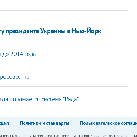
иту президента Украины в Нью-Йорк
и до 2014 года
бросовестно
огда поломается система "Рада"
кция
Политики и стандарты
Пользовательское соглаш
перссылка на LB.ua обязательна! Перепечатка, копирование, воспроизведени