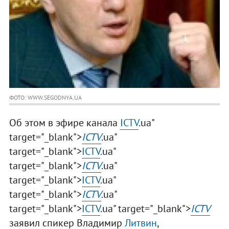
ФОТО: WWW.SEGODNYA.UA
Об этом в эфире канала
ICTV
.ua"
target="_blank">
ICTV
.ua"
target="_blank">
ICTV
.ua"
target="_blank">
ICTV
.ua"
target="_blank">
ICTV
.ua"
target="_blank">
ICTV
.ua"
target="_blank">
ICTV
.ua" target="_blank">
ICTV
заявил спикер Владимир
Литвин
,