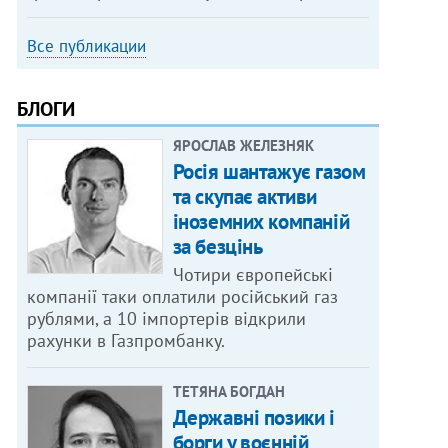
Все публикации
БЛОГИ
ЯРОСЛАВ ЖЕЛЕЗНЯК
Росія шантажує газом
та скупає активи
іноземних компаній
за безцінь
Чотири європейські
компанії таки оплатили російський газ
рублями, а 10 імпортерів відкрили
рахунки в Газпромбанку.
ТЕТЯНА БОГДАН
Державні позики і
борги у воєнній