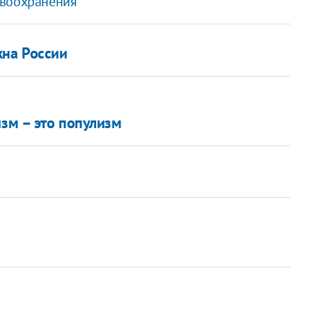
авоохранения
на России
изм – это популизм