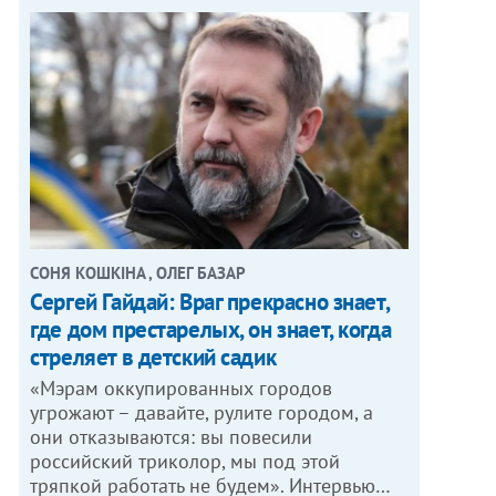
СОНЯ КОШКІНА , ОЛЕГ БАЗАР
Сергей Гайдай: Враг прекрасно знает,
где дом престарелых, он знает, когда
стреляет в детский садик
«Мэрам оккупированных городов
угрожают – давайте, рулите городом, а
они отказываются: вы повесили
российский триколор, мы под этой
тряпкой работать не будем». Интервью…