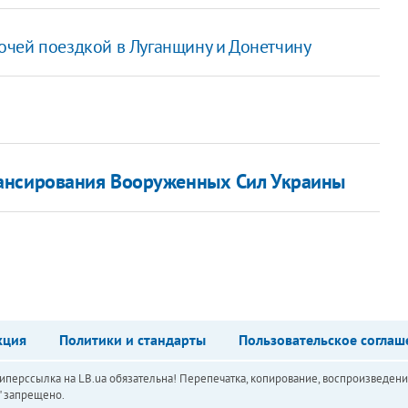
очей поездкой в Луганщину и Донетчину
ансирования Вооруженных Сил Украины
кция
Политики и стандарты
Пользовательское соглаш
перссылка на LB.ua обязательна! Перепечатка, копирование, воспроизведени
а" запрещено.