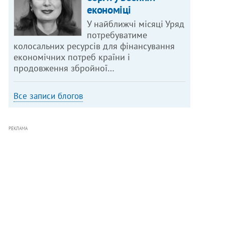
економіці
У найближчі місяці Уряд
потребуватиме
колосальних ресурсів для фінансування
економічних потреб країни і
продовження збройної…
Все записи блогов
РЕКЛАМА