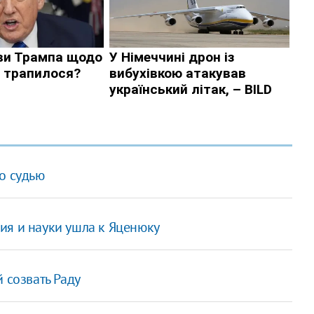
о судью
ия и науки ушла к Яценюку
 созвать Раду