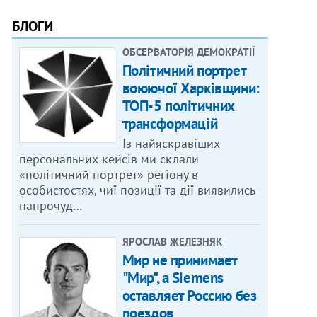
БЛОГИ
ОБСЕРВАТОРІЯ ДЕМОКРАТІЇ
Політичний портрет
воюючої Харківщини:
ТОП-5 політичних
трансформацій
Із найяскравіших
персональних кейсів ми склали
«політичний портрет» регіону в
особистостях, чиї позиції та дії виявились
напрочуд…
ЯРОСЛАВ ЖЕЛЕЗНЯК
Мир не принимает
"Мир", а Siemens
оставляет Россию без
поездов