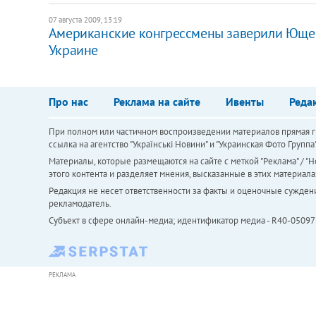
07 августа 2009, 13:19
Американские конгрессмены заверили Ющенк
Украине
Про нас
Реклама на сайте
Ивенты
Реда
При полном или частичном воспроизведении материалов прямая ги
ссылка на агентство "Українськi Новини" и "Украинская Фото Групп
Материалы, которые размещаются на сайте с меткой "Реклама" / "Но
этого контента и разделяет мнения, высказанные в этих материала
Редакция не несет ответственности за факты и оценочные сужден
рекламодатель.
Субъект в сфере онлайн-медиа; идентификатор медиа - R40-05097
РЕКЛАМА