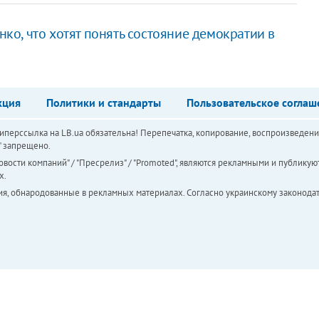
о, что хотят понять состояние демократии в
кция
Политики и стандарты
Пользовательское соглаш
перссылка на LB.ua обязательна! Перепечатка, копирование, воспроизведени
а" запрещено.
вости компаний" / "Пресрелиз" / "Promoted", являются рекламными и публикуют
х.
ия, обнародованные в рекламных материалах. Согласно украинскому законодат