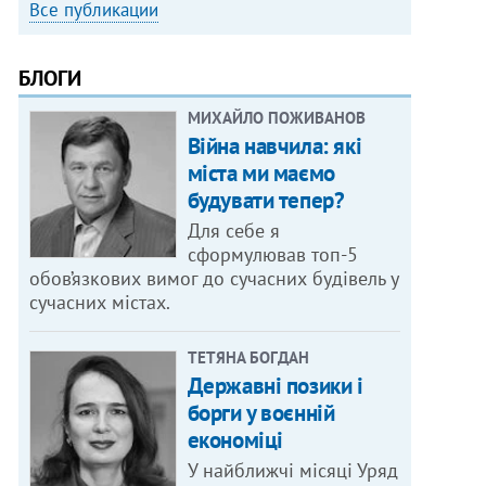
Все публикации
БЛОГИ
МИХАЙЛО ПОЖИВАНОВ
Війна навчила: які
міста ми маємо
будувати тепер?
Для себе я
сформулював топ-5
обов’язкових вимог до сучасних будівель у
сучасних містах.
ТЕТЯНА БОГДАН
Державні позики і
борги у воєнній
економіці
У найближчі місяці Уряд