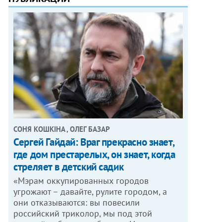
СОНЯ КОШКІНА , ОЛЕГ БАЗАР
Сергей Гайдай: Враг прекрасно знает,
где дом престарелых, он знает, когда
стреляет в детский садик
«Мэрам оккупированных городов
угрожают – давайте, рулите городом, а
они отказываются: вы повесили
российский триколор, мы под этой