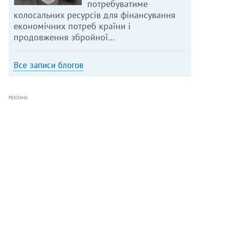
потребуватиме
колосальних ресурсів для фінансування
економічних потреб країни і
продовження збройної…
Все записи блогов
РЕКЛАМА