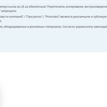
перссылка на LB.ua обязательна! Перепечатка, копирование, воспроизведени
а" запрещено.
вости компаний" / "Пресрелиз" / "Promoted", являются рекламными и публикуют
х.
ия, обнародованные в рекламных материалах. Согласно украинскому законодат