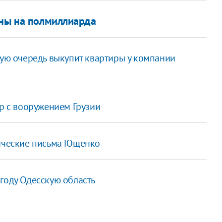
ины на полмиллиарда
вую очередь выкупит квартиры у компании
гр с вооружением Грузии
тические письма Ющенко
году Одесскую область