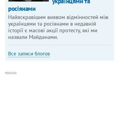
українцями та
росіянами
Найяскравішим виявом відмінностей між
українцями та росіянами в недавній
історії є масові акції протесту, які ми
назвали Майданами.
Все записи блогов
РЕКЛАМА