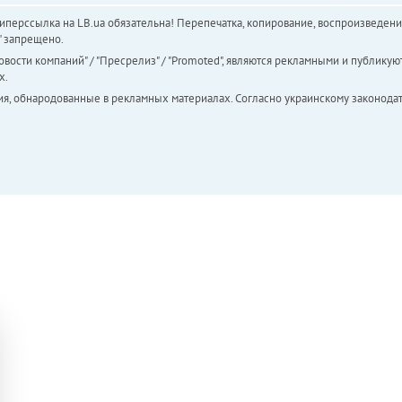
перссылка на LB.ua обязательна! Перепечатка, копирование, воспроизведени
а" запрещено.
вости компаний" / "Пресрелиз" / "Promoted", являются рекламными и публикуют
х.
ия, обнародованные в рекламных материалах. Согласно украинскому законодат