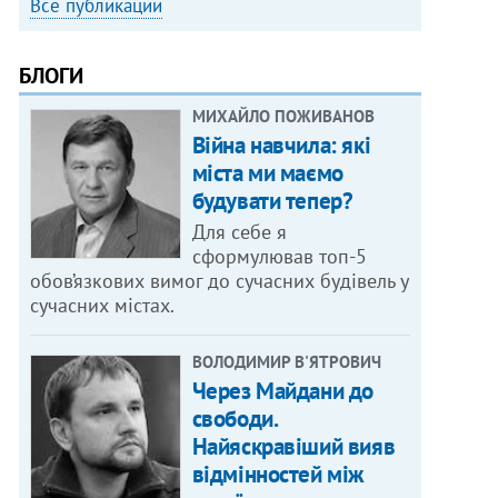
Все публикации
БЛОГИ
МИХАЙЛО ПОЖИВАНОВ
Війна навчила: які
міста ми маємо
будувати тепер?
Для себе я
сформулював топ-5
обов’язкових вимог до сучасних будівель у
сучасних містах.
ВОЛОДИМИР В'ЯТРОВИЧ
Через Майдани до
свободи.
Найяскравіший вияв
відмінностей між