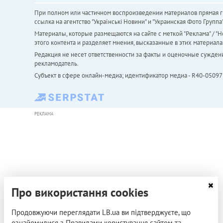
При полном или частичном воспроизведении материалов прямая ги
ссылка на агентство "Українськi Новини" и "Украинская Фото Групп
Материалы, которые размещаются на сайте с меткой "Реклама" / "Но
этого контента и разделяет мнения, высказанные в этих материала
Редакция не несет ответственности за факты и оценочные сужден
рекламодатель.
Субъект в сфере онлайн-медиа; идентификатор медиа - R40-05097
РЕКЛАМА
Про використання cookies
Продовжуючи переглядати LB.ua ви підтверджуєте, що
ознайомилися з Правилами користування сайтом та